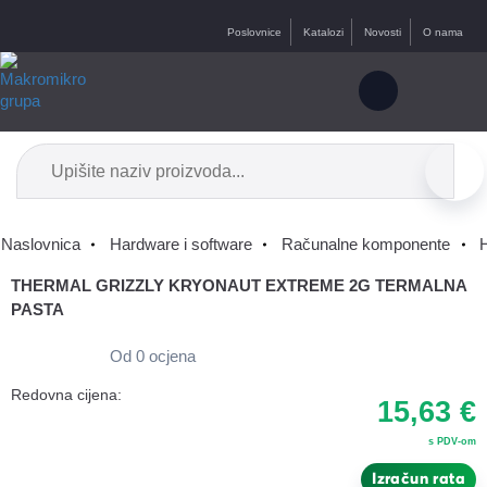
Poslovnice
Katalozi
Novosti
O nama
Naslovnica
Hardware i software
Računalne komponente
H
THERMAL GRIZZLY KRYONAUT EXTREME 2G TERMALNA
PASTA
Od 0 ocjena
Redovna cijena:
15,63 €
s PDV-om
Izračun rata