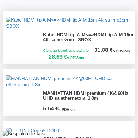
Kabel HDMI tip A-M<=>HDMI tip A-M 15m
4K sa mrežom - SBOX
31,88 €
Cijena za jednokratno plaćanje:
s PDV-om
28,69 €
s PDV-om
MANHATTAN HDMI premium 4K@60Hz
UHD sa ethernetom, 1.8m
5,54 €
s PDV-om