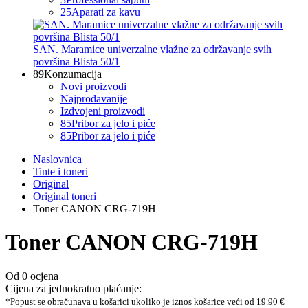
25
Aparati za kavu
SAN. Maramice univerzalne vlažne za održavanje svih
površina Blista 50/1
89
Konzumacija
Novi proizvodi
Najprodavanije
Izdvojeni proizvodi
85
Pribor za jelo i piće
85
Pribor za jelo i piće
Naslovnica
Tinte i toneri
Original
Original toneri
Toner CANON CRG-719H
Toner CANON CRG-719H
Od 0 ocjena
Cijena za jednokratno plaćanje:
*Popust se obračunava u košarici ukoliko je iznos košarice veći od 19.90 €