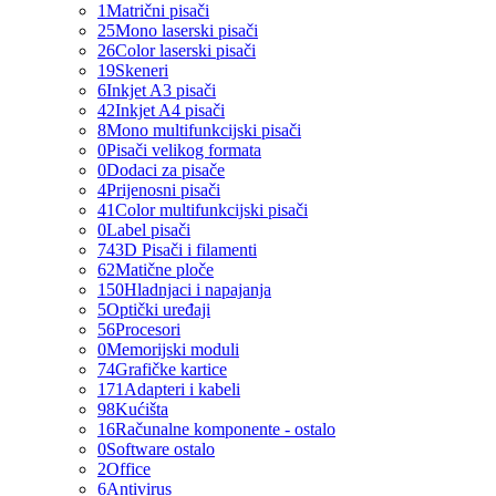
1
Matrični pisači
25
Mono laserski pisači
26
Color laserski pisači
19
Skeneri
6
Inkjet A3 pisači
42
Inkjet A4 pisači
8
Mono multifunkcijski pisači
0
Pisači velikog formata
0
Dodaci za pisače
4
Prijenosni pisači
41
Color multifunkcijski pisači
0
Label pisači
74
3D Pisači i filamenti
62
Matične ploče
150
Hladnjaci i napajanja
5
Optički uređaji
56
Procesori
0
Memorijski moduli
74
Grafičke kartice
171
Adapteri i kabeli
98
Kućišta
16
Računalne komponente - ostalo
0
Software ostalo
2
Office
6
Antivirus