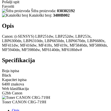
Pošalji upit
Favoriti
Šifra proizvoda:
030302192
Kataloški broj:
3480B002
Opis
Canon: (i-SENSYS) LBP251dw, LBP252dw, LBP253x,
LBP6300dn, LBP6310dn, LBP6650dn, LBP6670dn, LBP6680x,
MF411dw, MF416dw, MF418x, MF419x, MF5840dn, MF5880dn,
MF5940dn, MF5980dw, MF6140dn, MF6180dw#
Specifikacija
Boja ispisa
Black
Kapacitet ispisa
6400 znakova
Web klasifikacija
G2bb Canon
Toner CANON CRG-719H
Opis