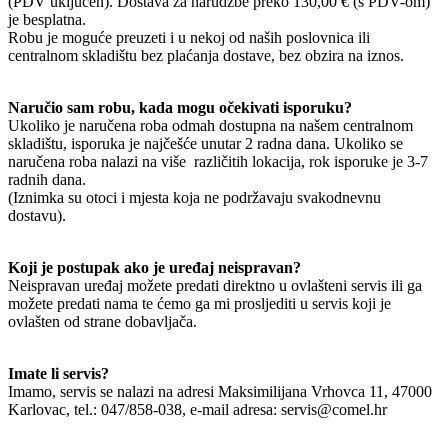
(PDV uključen). Dostava za narudžbe preko 130,00 € (s PDV-om)
je besplatna.
Robu je moguće preuzeti i u nekoj od naših poslovnica ili
centralnom skladištu bez plaćanja dostave, bez obzira na iznos.
Naručio sam robu, kada mogu očekivati isporuku?
Ukoliko je naručena roba odmah dostupna na našem centralnom
skladištu, isporuka je najčešće unutar 2 radna dana. Ukoliko se
naručena roba nalazi na više različitih lokacija, rok isporuke je 3-7
radnih dana.
(Iznimka su otoci i mjesta koja ne podržavaju svakodnevnu
dostavu).
Koji je postupak ako je uređaj neispravan?
Neispravan uređaj možete predati direktno u ovlašteni servis ili ga
možete predati nama te ćemo ga mi prosljediti u servis koji je
ovlašten od strane dobavljača.
Imate li servis?
Imamo, servis se nalazi na adresi Maksimilijana Vrhovca 11, 47000
Karlovac, tel.: 047/858-038, e-mail adresa: servis@comel.hr