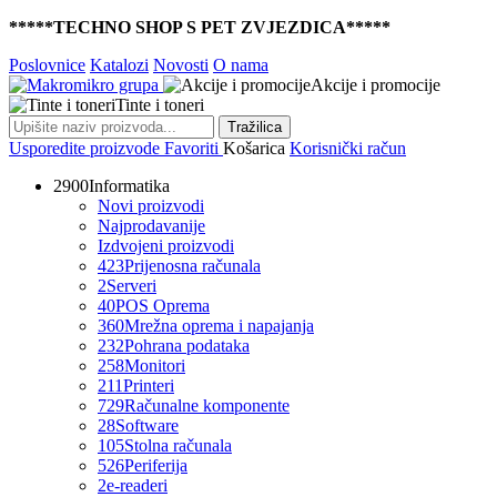
*****TECHNO SHOP S PET ZVJEZDICA*****
Poslovnice
Katalozi
Novosti
O nama
Akcije i promocije
Tinte i toneri
Tražilica
Usporedite proizvode
Favoriti
Košarica
Korisnički račun
2900
Informatika
Novi proizvodi
Najprodavanije
Izdvojeni proizvodi
423
Prijenosna računala
2
Serveri
40
POS Oprema
360
Mrežna oprema i napajanja
232
Pohrana podataka
258
Monitori
211
Printeri
729
Računalne komponente
28
Software
105
Stolna računala
526
Periferija
2
e-readeri