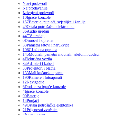
Novi proizvodi
Najprodavanije
Izdvojeni proizvodi
10
Igrače konzole
157
Baterije, punjači, svjetiljke i žarulje
49
Ostala potrošačka elektronika
36
Audio uređaji
44
TV uređaji
0
Dronovi i oprema
33
Pametni satovi i narukvice
106
Glazbena oprema
145
Mobiteli, pametni mobiteli, telefoni i dodaci
4
Električna vozila
84
Adapteri i kabeli
33
Projektori i platna
133
Mali kućanski aparati
190
Kamere i fotoaparati
12
Navigacije
6
Dodaci za igrače konzole
4
Igrače konzole
90
Baterije
14
Punjači
49
Ostala potrošačka elektonika
21
Prijenosni zvučnici
2
Video playeri