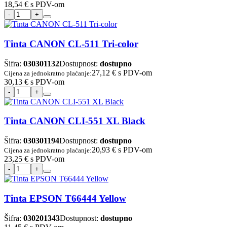
18,54 €
s PDV-om
Tinta CANON CL-511 Tri-color
Šifra:
030301132
Dostupnost:
dostupno
27,12 €
s PDV-om
Cijena za jednokratno plaćanje:
30,13 €
s PDV-om
Tinta CANON CLI-551 XL Black
Šifra:
030301194
Dostupnost:
dostupno
20,93 €
s PDV-om
Cijena za jednokratno plaćanje:
23,25 €
s PDV-om
Tinta EPSON T66444 Yellow
Šifra:
030201343
Dostupnost:
dostupno