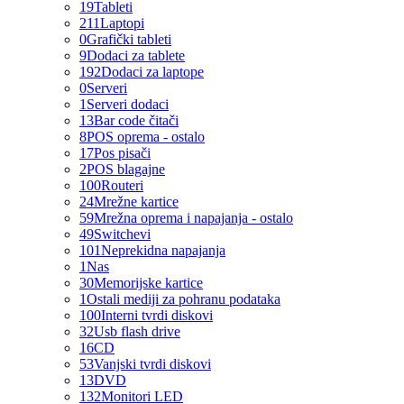
19
Tableti
211
Laptopi
0
Grafički tableti
9
Dodaci za tablete
192
Dodaci za laptope
0
Serveri
1
Serveri dodaci
13
Bar code čitači
8
POS oprema - ostalo
17
Pos pisači
2
POS blagajne
100
Routeri
24
Mrežne kartice
59
Mrežna oprema i napajanja - ostalo
49
Switchevi
101
Neprekidna napajanja
1
Nas
30
Memorijske kartice
1
Ostali mediji za pohranu podataka
100
Interni tvrdi diskovi
32
Usb flash drive
16
CD
53
Vanjski tvrdi diskovi
13
DVD
132
Monitori LED