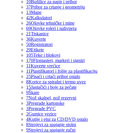
10
Bušilice za papir i pribor
37
Pribor za crtanje i geometriju
13
Mape
42
Kalkulatori
26
Olovke tehničke i mine
69
Olovke roleri i nalivpera
21
Tiskanice
36
Kuverte
50
Registratori
29
Etikete
105
Teke i blokovi
170
Flomasteri, markeri i signiri
11
Kuverte vrećice
11
Plastifikatori i folije za plastifikaciju
25
Pisaći i crtaći pribor ostalo
8
Korice za spiralni i termo uvez
15
Jastučići i boje za pečate
9
Škare
7
Nož skalpel, nož rezervni
3
Pregrade kartonske
3
Pregrade PVC
2
Gumice vezice
4
Kutije i etui za CD/DVD ostalo
8
Strojevi za spajanje stolni
9
Strojevi za spajanje ručni