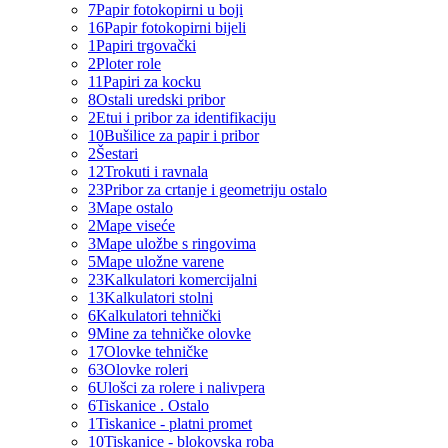
7
Papir fotokopirni u boji
16
Papir fotokopirni bijeli
1
Papiri trgovački
2
Ploter role
11
Papiri za kocku
8
Ostali uredski pribor
2
Etui i pribor za identifikaciju
10
Bušilice za papir i pribor
2
Šestari
12
Trokuti i ravnala
23
Pribor za crtanje i geometriju ostalo
3
Mape ostalo
2
Mape viseće
3
Mape uložbe s ringovima
5
Mape uložne varene
23
Kalkulatori komercijalni
13
Kalkulatori stolni
6
Kalkulatori tehnički
9
Mine za tehničke olovke
17
Olovke tehničke
63
Olovke roleri
6
Ulošci za rolere i nalivpera
6
Tiskanice . Ostalo
1
Tiskanice - platni promet
10
Tiskanice - blokovska roba