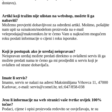
dostavu).
Artikl koji tražim nije ulistan na webshop, možete li ga
nabaviti?
Možemo provjeriti dobavljivost za određeni artikl. Molimo, pošaljite
nam upit sa oznakom/modelom proizvoda na e-mail
veleprodaja@makromikro.hr te ćemo Vam u najkraćem mogućem
roku poslati informacije o cijeni i roku isporuke.
Koji je postupak ako je uređaj neispravan?
Neispravan uređaj možete predati direktno u ovlašteni servis ili ga
možete predati nama te ćemo ga mi prosljediti u servis koji je
ovlašten od strane dobavljača.
Imate li servis?
Imamo, servis se nalazi na adresi Maksimilijana Vrhovca 11, 47000
Karlovac, e-mail: servis@comel.hr, tel.:047/858-038
Jesu li informacije na web stranici vaše tvrtke uvijek 100%
točne?
Podaci, cijene i opisi proizvoda redovito se osvježavaju, te su