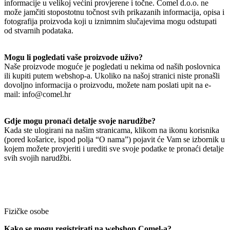
informacije u velikoj većini provjerene i točne. Comel d.o.o. ne
može jamčiti stopostotnu točnost svih prikazanih informacija, opisa i
fotografija proizvoda koji u iznimnim slučajevima mogu odstupati
od stvarnih podataka.
Mogu li pogledati vaše proizvode uživo?
Naše proizvode moguće je pogledati u nekima od naših poslovnica
ili kupiti putem webshop-a. Ukoliko na našoj stranici niste pronašli
dovoljno informacija o proizvodu, možete nam poslati upit na e-
mail: info@comel.hr
Gdje mogu pronaći detalje svoje narudžbe?
Kada ste ulogirani na našim stranicama, klikom na ikonu korisnika
(pored košarice, ispod polja “O nama”) pojavit će Vam se izbornik u
kojem možete provjeriti i urediti sve svoje podatke te pronaći detalje
svih svojih narudžbi.
Fizičke osobe
Kako se mogu registrirati na webshop Comel-a?