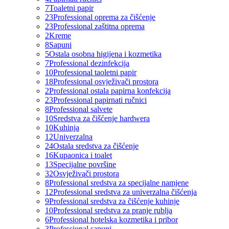
7
Toaletni papir
23
Professional oprema za čišćenje
23
Professional zaštitna oprema
2
Kreme
8
Sapuni
5
Ostala osobna higijena i kozmetika
7
Professional dezinfekcija
10
Professional taoletni papir
18
Professional osvježivači prostora
2
Professional ostala papirna konfekcija
23
Professional papirnati ručnici
8
Professional salvete
10
Sredstva za čišćenje hardwera
10
Kuhinja
12
Univerzalna
24
Ostala sredstva za čišćenje
16
Kupaonica i toalet
13
Specijalne površine
32
Osvježivači prostora
8
Professional sredstva za specijalne namjene
12
Professional sredstva za univerzalna čišćenja
9
Professional sredstva za čišćenje kuhinje
10
Professional sredstva za pranje rublja
6
Professional hotelska kozmetika i pribor
3
Professional sapuni