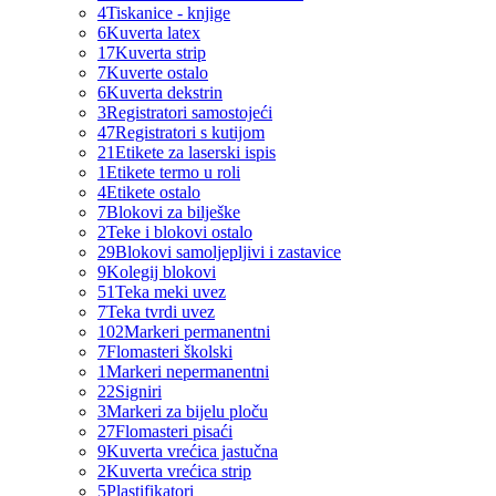
4
Tiskanice - knjige
6
Kuverta latex
17
Kuverta strip
7
Kuverte ostalo
6
Kuverta dekstrin
3
Registratori samostojeći
47
Registratori s kutijom
21
Etikete za laserski ispis
1
Etikete termo u roli
4
Etikete ostalo
7
Blokovi za bilješke
2
Teke i blokovi ostalo
29
Blokovi samoljepljivi i zastavice
9
Kolegij blokovi
51
Teka meki uvez
7
Teka tvrdi uvez
102
Markeri permanentni
7
Flomasteri školski
1
Markeri nepermanentni
22
Signiri
3
Markeri za bijelu ploču
27
Flomasteri pisaći
9
Kuverta vrećica jastučna
2
Kuverta vrećica strip
5
Plastifikatori