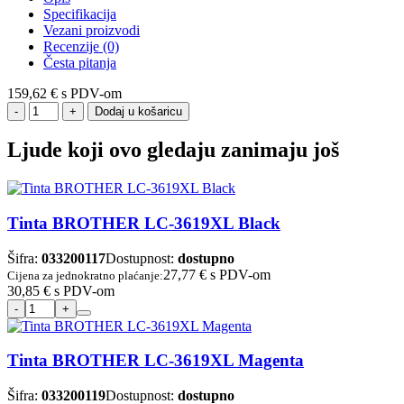
Specifikacija
Vezani proizvodi
Recenzije (0)
Česta pitanja
159,62 €
s PDV-om
Dodaj u košaricu
Ljude koji ovo gledaju zanimaju još
Tinta BROTHER LC-3619XL Black
Šifra:
033200117
Dostupnost:
dostupno
27,77 €
s PDV-om
Cijena za jednokratno plaćanje:
30,85 €
s PDV-om
Tinta BROTHER LC-3619XL Magenta
Šifra:
033200119
Dostupnost:
dostupno