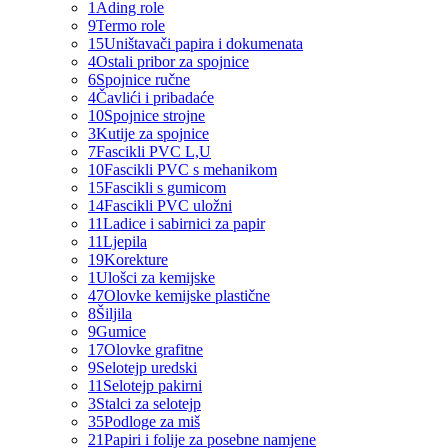
1
Ading role
9
Termo role
15
Uništavači papira i dokumenata
4
Ostali pribor za spojnice
6
Spojnice ručne
4
Čavlići i pribadaće
10
Spojnice strojne
3
Kutije za spojnice
7
Fascikli PVC L,U
10
Fascikli PVC s mehanikom
15
Fascikli s gumicom
14
Fascikli PVC uložni
11
Ladice i sabirnici za papir
11
Ljepila
19
Korekture
1
Ulošci za kemijske
47
Olovke kemijske plastične
8
Šiljila
9
Gumice
17
Olovke grafitne
9
Selotejp uredski
11
Selotejp pakirni
3
Stalci za selotejp
35
Podloge za miš
21
Papiri i folije za posebne namjene