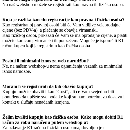
Na naš webshop možete se registrirati kao pravna ili fizička osoba.
Koja je razlika između registracije kao pravna i fizička osoba?
Kao registriranoj pravnoj osobi biti će Vam vidljive veleprodajne
cijene (bez PDV-a), a plaćanje se obavlja virmanski.
Kao fizičkoj osobi, prikazati će Vam se maloprodajne cijene, a platiti
možete karticom, virmanski ili pouzećem. Moguće je isporučiti R1
račun kupcu koji je registriran kao fizička osoba.
Postoji li minimalni iznos za web narudžbu?
Ne, na našem webshop-u nema ograničenja vezanih za minimalni
iznos narudžbe.
Moram li se registrirati da bih obavio kupnju?
Kupnju možete obaviti i kao “Gost”, ali će Vam svejedno biti
ponuđeno da upišete sve podatke koji su nam potrebni za dostavu i
kontakt u slučaju nenadanih izmjena.
Želim izvršiti kupnju kao fizička osoba. Kako mogu dobiti R1
račun za robu naručenu putem webshop-a?
Za izdavanje R1 računa fizičkim osobama, dovoljno je u