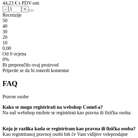
44,23 €
s PDV-om
Recenzije
5
0
4
0
3
0
2
0
1
0
0,00
Od 0 ocjena
0%
Bi preporučilo ovaj proizvod
Prijavite se da bi ostavili komentar
FAQ
Pravne osobe
Kako se mogu registrirati na webshop Comel-a?
Na naš webshop možete se registrirati kao pravna ili fizička osoba.
Koja je razlika kada se registriram kao pravna ili fizička osoba?
Kao registriranoj pravnoj osobi biti će Vam vidljive veleprodajne