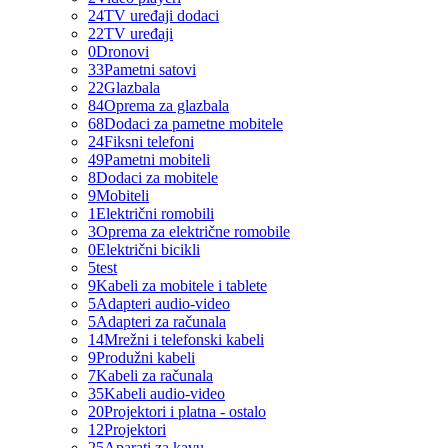
24
TV uređaji dodaci
22
TV uređaji
0
Dronovi
33
Pametni satovi
22
Glazbala
84
Oprema za glazbala
68
Dodaci za pametne mobitele
24
Fiksni telefoni
49
Pametni mobiteli
8
Dodaci za mobitele
9
Mobiteli
1
Električni romobili
3
Oprema za električne romobile
0
Električni bicikli
5
test
9
Kabeli za mobitele i tablete
5
Adapteri audio-video
5
Adapteri za računala
14
Mrežni i telefonski kabeli
9
Produžni kabeli
7
Kabeli za računala
35
Kabeli audio-video
20
Projektori i platna - ostalo
12
Projektori
25
Aparati za kavu