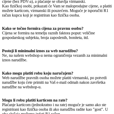
cijene (bez PDV-a), a plaćanje se obavlja virmanski.
Kao fizičkoj osobi, prikazati će Vam se maloprodajne cijene, a platiti
možete karticom, virmanski ili pouzećem. Moguće je isporučiti R1
račun kupcu koji je registriran kao fizička osoba.
Kako se točno formira cijena za pravnu osobu?
Cijena se formira na temelju raznih faktora poput: veličine
gospodarskog subjekta, broja zaposlenih, boniteta, itd.
Postoji li minimalni iznos za web narudžbu?
Ne, na našem webshop-u nema ograničenja vezanih za minimalni
iznos narudžbe.
Kako mogu platiti robu koju naručujem?
Web narudžbe pravnih osoba možete platiti virmanski, po potvrdi
narudžbe koju ćete primiti na Vaš e-mail odmah nakon završetka
narudžbe na webshop-u.
Mogu li robu platiti karticom na rate?
Plaćanje karticom (jednokratno i na rate) moguće je samo ako ste
registrirani kao fizička osoba ili ako narudžbu radite kao "gost". U
oba slučaja možemo izdati R1 račun.