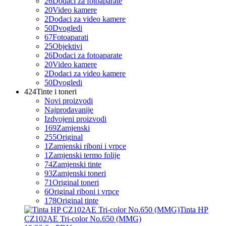
26
Dodaci za fotoaparate
20
Video kamere
2
Dodaci za video kamere
50
Dvogledi
67
Fotoaparati
25
Objektivi
26
Dodaci za fotoaparate
20
Video kamere
2
Dodaci za video kamere
50
Dvogledi
424
Tinte i toneri
Novi proizvodi
Najprodavanije
Izdvojeni proizvodi
169
Zamjenski
255
Original
1
Zamjenski riboni i vrpce
1
Zamjenski termo folije
74
Zamjenski tinte
93
Zamjenski toneri
71
Original toneri
6
Original riboni i vrpce
178
Original tinte
Tinta HP
CZ102AE Tri-color No.650 (MMG)