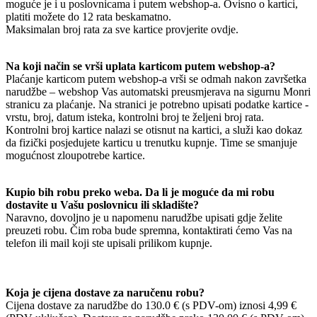
moguće je i u poslovnicama i putem webshop-a. Ovisno o kartici,
platiti možete do 12 rata beskamatno.
Maksimalan broj rata za sve kartice provjerite ovdje.
Na koji način se vrši uplata karticom putem webshop-a?
Plaćanje karticom putem webshop-a vrši se odmah nakon završetka
narudžbe – webshop Vas automatski preusmjerava na sigurnu Monri
stranicu za plaćanje. Na stranici je potrebno upisati podatke kartice -
vrstu, broj, datum isteka, kontrolni broj te željeni broj rata.
Kontrolni broj kartice nalazi se otisnut na kartici, a služi kao dokaz
da fizički posjedujete karticu u trenutku kupnje. Time se smanjuje
mogućnost zloupotrebe kartice.
Kupio bih robu preko weba. Da li je moguće da mi robu
dostavite u Vašu poslovnicu ili skladište?
Naravno, dovoljno je u napomenu narudžbe upisati gdje želite
preuzeti robu. Čim roba bude spremna, kontaktirati ćemo Vas na
telefon ili mail koji ste upisali prilikom kupnje.
Koja je cijena dostave za naručenu robu?
Cijena dostave za narudžbe do 130.0 € (s PDV-om) iznosi 4,99 €