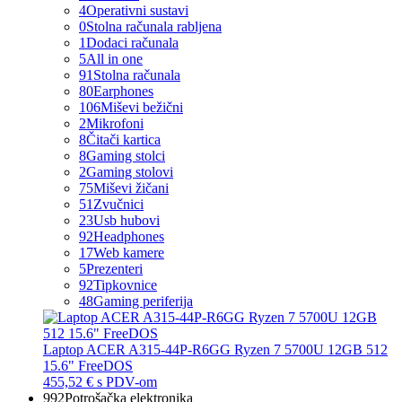
4
Operativni sustavi
0
Stolna računala rabljena
1
Dodaci računala
5
All in one
91
Stolna računala
80
Earphones
106
Miševi bežični
2
Mikrofoni
8
Čitači kartica
8
Gaming stolci
2
Gaming stolovi
75
Miševi žičani
51
Zvučnici
23
Usb hubovi
92
Headphones
17
Web kamere
5
Prezenteri
92
Tipkovnice
48
Gaming periferija
Laptop ACER A315-44P-R6GG Ryzen 7 5700U 12GB 512
15.6" FreeDOS
455,52 €
s PDV-om
992
Potrošačka elektronika