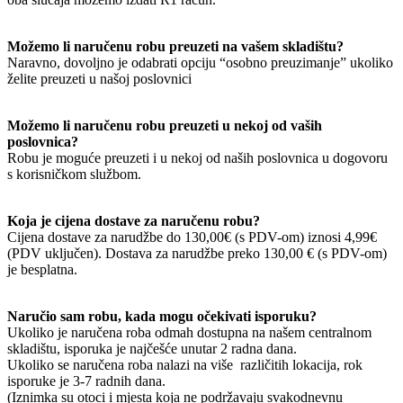
Možemo li naručenu robu preuzeti na vašem skladištu?
Naravno, dovoljno je odabrati opciju “osobno preuzimanje” ukoliko
želite preuzeti u našoj poslovnici
Možemo li naručenu robu preuzeti u nekoj od vaših
poslovnica?
Robu je moguće preuzeti i u nekoj od naših poslovnica u dogovoru
s korisničkom službom.
Koja je cijena dostave za naručenu robu?
Cijena dostave za narudžbe do 130,00€ (s PDV-om) iznosi 4,99€
(PDV uključen). Dostava za narudžbe preko 130,00 € (s PDV-om)
je besplatna.
Naručio sam robu, kada mogu očekivati isporuku?
Ukoliko je naručena roba odmah dostupna na našem centralnom
skladištu, isporuka je najčešće unutar 2 radna dana.
Ukoliko se naručena roba nalazi na više različitih lokacija, rok
isporuke je 3-7 radnih dana.
(Iznimka su otoci i mjesta koja ne podržavaju svakodnevnu