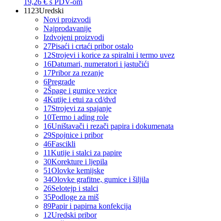
19,26 €
s PDV-om
1123
Uredski
Novi proizvodi
Najprodavanije
Izdvojeni proizvodi
27
Pisaći i crtaći pribor ostalo
12
Strojevi i korice za spiralni i termo uvez
16
Datumari, numeratori i jastučići
17
Pribor za rezanje
6
Pregrade
2
Špage i gumice vezice
4
Kutije i etui za cd/dvd
17
Strojevi za spajanje
10
Termo i ading role
16
Uništavači i rezači papira i dokumenata
29
Spojnice i pribor
46
Fascikli
11
Kutije i stalci za papire
30
Korekture i ljepila
51
Olovke kemijske
34
Olovke grafitne, gumice i šiljila
26
Selotejp i stalci
35
Podloge za miš
89
Papir i papirna konfekcija
12
Uredski pribor