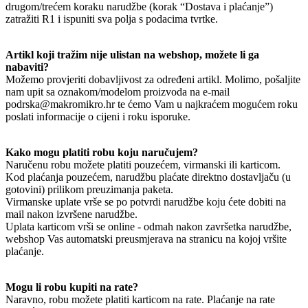
drugom/trećem koraku narudžbe (korak “Dostava i plaćanje”)
zatražiti R1 i ispuniti sva polja s podacima tvrtke.
Artikl koji tražim nije ulistan na webshop, možete li ga
nabaviti?
Možemo provjeriti dobavljivost za određeni artikl. Molimo, pošaljite
nam upit sa oznakom/modelom proizvoda na e-mail
podrska@makromikro.hr te ćemo Vam u najkraćem mogućem roku
poslati informacije o cijeni i roku isporuke.
Kako mogu platiti robu koju naručujem?
Naručenu robu možete platiti pouzećem, virmanski ili karticom.
Kod plaćanja pouzećem, narudžbu plaćate direktno dostavljaču (u
gotovini) prilikom preuzimanja paketa.
Virmanske uplate vrše se po potvrdi narudžbe koju ćete dobiti na
mail nakon izvršene narudžbe.
Uplata karticom vrši se online - odmah nakon završetka narudžbe,
webshop Vas automatski preusmjerava na stranicu na kojoj vršite
plaćanje.
Mogu li robu kupiti na rate?
Naravno, robu možete platiti karticom na rate. Plaćanje na rate