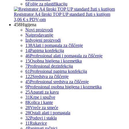
6
Folije za plastifikaciju
Registrator A4 široki TOP UP standard žuti s kutijom
3,06 €
s PDV-om
458
Higijena
Novi proizvodi
Najprodavanije
Izdvojeni proizvodi
138
Alati i pomagala za čišćenje
14
Papirna konfekcija
46
Professional alati i pomagala za čišćenje
15
Osobna higijena i kozmetika
7
Professional dezinfekcija
61
Professional papirna konfekcija
122
Sredstva za čišćenje
45
Professional sredstva za čišćenje
9
Professional osobna higijena i kozmetika
25
Aparati za kavu
31
Krpe i spužve
8
Kolica i kante
28
Vreće za smeće
28
Ostali alati i pomagala
32
Podovi i stakla
11
Rukavice
4
Papirnati ručnici