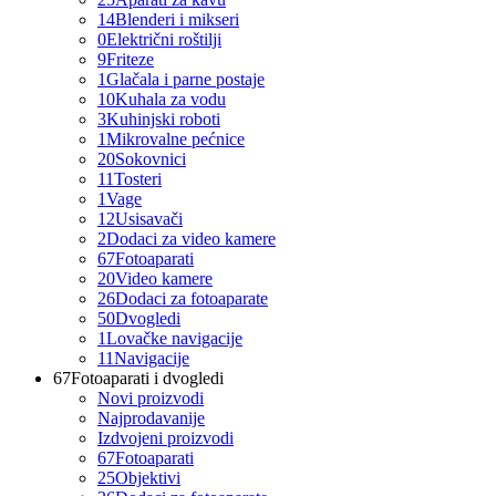
14
Blenderi i mikseri
0
Električni roštilji
9
Friteze
1
Glačala i parne postaje
10
Kuhala za vodu
3
Kuhinjski roboti
1
Mikrovalne pećnice
20
Sokovnici
11
Tosteri
1
Vage
12
Usisavači
2
Dodaci za video kamere
67
Fotoaparati
20
Video kamere
26
Dodaci za fotoaparate
50
Dvogledi
1
Lovačke navigacije
11
Navigacije
67
Fotoaparati i dvogledi
Novi proizvodi
Najprodavanije
Izdvojeni proizvodi
67
Fotoaparati
25
Objektivi