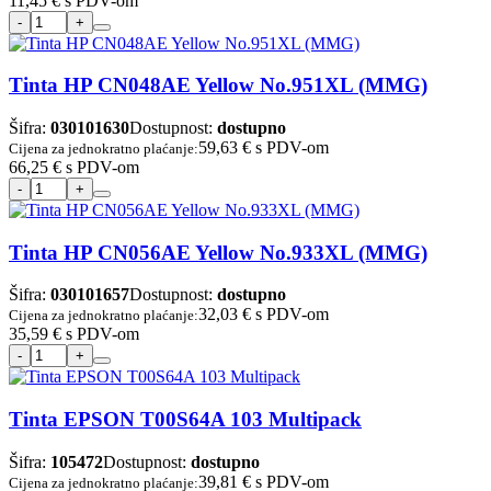
11,45 €
s PDV-om
Tinta HP CN048AE Yellow No.951XL (MMG)
Šifra:
030101630
Dostupnost:
dostupno
59,63 €
s PDV-om
Cijena za jednokratno plaćanje:
66,25 €
s PDV-om
Tinta HP CN056AE Yellow No.933XL (MMG)
Šifra:
030101657
Dostupnost:
dostupno
32,03 €
s PDV-om
Cijena za jednokratno plaćanje:
35,59 €
s PDV-om
Tinta EPSON T00S64A 103 Multipack
Šifra:
105472
Dostupnost:
dostupno
39,81 €
s PDV-om
Cijena za jednokratno plaćanje: