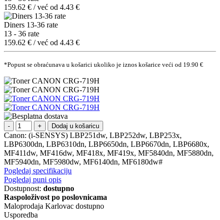
159.62 € / već od 4.43 €
Diners 13-36 rate
13 - 36 rate
159.62 € / već od 4.43 €
*Popust se obraćunava u košarici ukoliko je iznos košarice veći od 19.90 €
Dodaj u košaricu
Canon: (i-SENSYS) LBP251dw, LBP252dw, LBP253x,
LBP6300dn, LBP6310dn, LBP6650dn, LBP6670dn, LBP6680x,
MF411dw, MF416dw, MF418x, MF419x, MF5840dn, MF5880dn,
MF5940dn, MF5980dw, MF6140dn, MF6180dw#
Pogledaj specifikaciju
Pogledaj puni opis
Dostupnost:
dostupno
Raspoloživost po poslovnicama
Maloprodaja Karlovac
dostupno
Usporedba