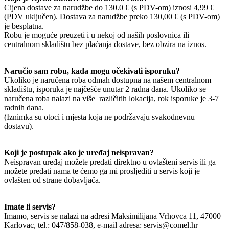
Cijena dostave za narudžbe do 130.0 € (s PDV-om) iznosi 4,99 €
(PDV uključen). Dostava za narudžbe preko 130,00 € (s PDV-om)
je besplatna.
Robu je moguće preuzeti i u nekoj od naših poslovnica ili
centralnom skladištu bez plaćanja dostave, bez obzira na iznos.
Naručio sam robu, kada mogu očekivati isporuku?
Ukoliko je naručena roba odmah dostupna na našem centralnom
skladištu, isporuka je najčešće unutar 2 radna dana. Ukoliko se
naručena roba nalazi na više različitih lokacija, rok isporuke je 3-7
radnih dana.
(Iznimka su otoci i mjesta koja ne podržavaju svakodnevnu
dostavu).
Koji je postupak ako je uređaj neispravan?
Neispravan uređaj možete predati direktno u ovlašteni servis ili ga
možete predati nama te ćemo ga mi prosljediti u servis koji je
ovlašten od strane dobavljača.
Imate li servis?
Imamo, servis se nalazi na adresi Maksimilijana Vrhovca 11, 47000
Karlovac, tel.: 047/858-038, e-mail adresa: servis@comel.hr