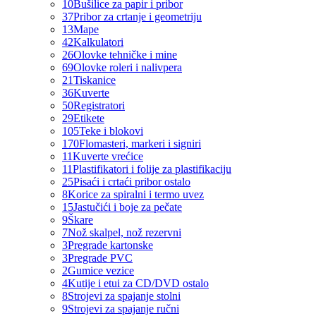
10
Bušilice za papir i pribor
37
Pribor za crtanje i geometriju
13
Mape
42
Kalkulatori
26
Olovke tehničke i mine
69
Olovke roleri i nalivpera
21
Tiskanice
36
Kuverte
50
Registratori
29
Etikete
105
Teke i blokovi
170
Flomasteri, markeri i signiri
11
Kuverte vrećice
11
Plastifikatori i folije za plastifikaciju
25
Pisaći i crtaći pribor ostalo
8
Korice za spiralni i termo uvez
15
Jastučići i boje za pečate
9
Škare
7
Nož skalpel, nož rezervni
3
Pregrade kartonske
3
Pregrade PVC
2
Gumice vezice
4
Kutije i etui za CD/DVD ostalo
8
Strojevi za spajanje stolni
9
Strojevi za spajanje ručni