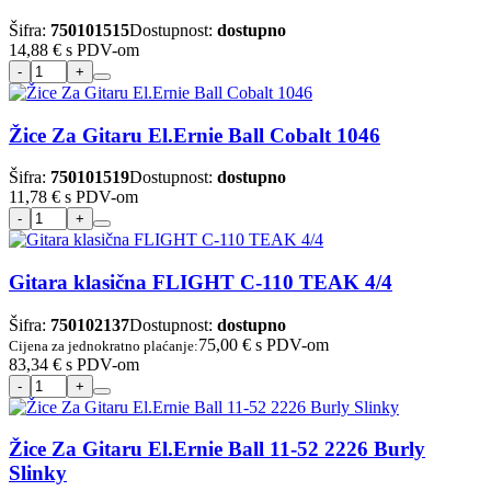
Šifra:
750101515
Dostupnost:
dostupno
14,88 €
s PDV-om
Žice Za Gitaru El.Ernie Ball Cobalt 1046
Šifra:
750101519
Dostupnost:
dostupno
11,78 €
s PDV-om
Gitara klasična FLIGHT C-110 TEAK 4/4
Šifra:
750102137
Dostupnost:
dostupno
75,00 €
s PDV-om
Cijena za jednokratno plaćanje:
83,34 €
s PDV-om
Žice Za Gitaru El.Ernie Ball 11-52 2226 Burly
Slinky