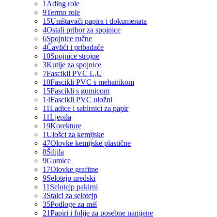
1
Ading role
9
Termo role
15
Uništavači papira i dokumenata
4
Ostali pribor za spojnice
6
Spojnice ručne
4
Čavlići i pribadaće
10
Spojnice strojne
3
Kutije za spojnice
7
Fascikli PVC L,U
10
Fascikli PVC s mehanikom
15
Fascikli s gumicom
14
Fascikli PVC uložni
11
Ladice i sabirnici za papir
11
Ljepila
19
Korekture
1
Ulošci za kemijske
47
Olovke kemijske plastične
8
Šiljila
9
Gumice
17
Olovke grafitne
9
Selotejp uredski
11
Selotejp pakirni
3
Stalci za selotejp
35
Podloge za miš
21
Papiri i folije za posebne namjene