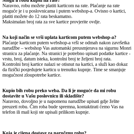
Mogu li robu kupiti na rate?
Naravno, robu možete platiti karticom na rate. Plaćanje na rate
moguće je i u poslovnicama i putem webshop-a. Ovisno o kartici,
platiti možete do 12 rata beskamatno.
Maksimalan broj rata za sve kartice provjerite ovdje.
Na koji način se vrši uplata karticom putem webshop-a?
Plaćanje karticom putem webshop-a vrši se odmah nakon završetka
narudžbe – webshop Vas automatski preusmjerava na sigurnu Monri
stranicu za plaćanje. Na stranici je potrebno upisati podatke kartice -
vrstu, broj, datum isteka, kontrolni broj te željeni broj rata.
Kontrolni broj kartice nalazi se otisnut na kartici, a služi kao dokaz
da fizički posjedujete karticu u trenutku kupnje. Time se smanjuje
mogućnost zloupotrebe kartice.
Kupio bih robu preko weba. Da li je moguće da mi robu
dostavite u Vašu poslovnicu ili skladište?
Naravno, dovoljno je u napomenu narudžbe upisati gdje želite
preuzeti robu. Čim roba bude spremna, kontaktirati ćemo Vas na
telefon ili mail koji ste upisali prilikom kupnje.
Koja je cijena dostave za naručenu robu?