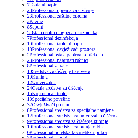
7
Toaletni papir
23
Professional oprema za čišćenje
23
Professional zaštitna oprema
2
Kreme
8
Sapuni
5
Ostala osobna higijena i kozmetika
7
Professional dezinfekcija
10
Professional taoletni papir
18
Professional osvježivači prostora
2
Professional ostala papirna konfekcija
23
Professional papirnati ručnici
8
Professional salvete
10
Sredstva za čišćenje hardwera
10
Kuhinja
12
Univerzalna
24
Ostala sredstva za čišćenje
16
Kupaonica i toalet
13
Specijalne površine
32
Osvježivači prostora
8
Professional sredstva za specijalne namjene
12
Professional sredstva za univerzalna čišćenja
9
Professional sredstva za čišćenje kuhinje
10
Professional sredstva za pranje rublja
6
Professional hotelska kozmetika i pribor
3
Professional sapuni