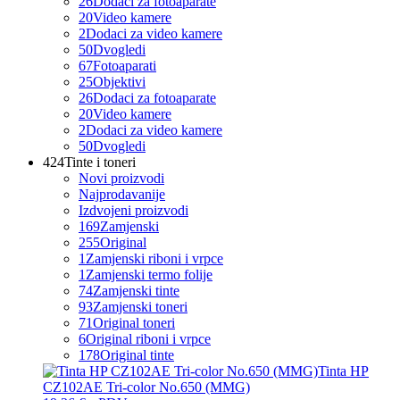
26
Dodaci za fotoaparate
20
Video kamere
2
Dodaci za video kamere
50
Dvogledi
67
Fotoaparati
25
Objektivi
26
Dodaci za fotoaparate
20
Video kamere
2
Dodaci za video kamere
50
Dvogledi
424
Tinte i toneri
Novi proizvodi
Najprodavanije
Izdvojeni proizvodi
169
Zamjenski
255
Original
1
Zamjenski riboni i vrpce
1
Zamjenski termo folije
74
Zamjenski tinte
93
Zamjenski toneri
71
Original toneri
6
Original riboni i vrpce
178
Original tinte
Tinta HP
CZ102AE Tri-color No.650 (MMG)