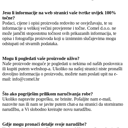
Jesu li informacije na web stranici vaše tvrtke uvijek 100%
točne?
Podaci, cijene i opisi proizvoda redovito se osvježavaju, te su
informacije u velikoj većini provjerene i točne. Comel d.o.o. ne
može jamčiti stopostotnu točnost svih prikazanih informacija, te
opisa i fotografija proizvoda koji u iznimnim slučajevima mogu
odstupati od stvarnih podataka.
Mogu li pogledati vaše proizvode uživo?
Naše proizvode moguće je pogledati u nekima od naših poslovnica
ili kupiti putem webshop-a. Ukoliko na našoj stranici niste pronašli
dovoljno informacija o proizvodu, možete nam poslati upit na e-
mail: info@comel.hr
Što ako pogriješim prilikom naručivanja robe?
Ukoliko napravite pogrešku, ne brinite. Pošaljite nam e-mail,
nazovite nas ili nam se javite putem chat-a na stranici da storniramo
narudžbu, a Vi slobodno kreirajte novu narudžbu.
Gdje mogu pronaći detalje svoje narudžbe?