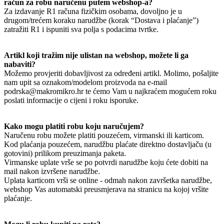
račun za robu naručenu putem webshop-a?
Za izdavanje R1 računa fizičkim osobama, dovoljno je u
drugom/trećem koraku narudžbe (korak “Dostava i plaćanje”)
zatražiti R1 i ispuniti sva polja s podacima tvrtke.
Artikl koji tražim nije ulistan na webshop, možete li ga
nabaviti?
Možemo provjeriti dobavljivost za određeni artikl. Molimo, pošaljite
nam upit sa oznakom/modelom proizvoda na e-mail
podrska@makromikro.hr te ćemo Vam u najkraćem mogućem roku
poslati informacije o cijeni i roku isporuke.
Kako mogu platiti robu koju naručujem?
Naručenu robu možete platiti pouzećem, virmanski ili karticom.
Kod plaćanja pouzećem, narudžbu plaćate direktno dostavljaču (u
gotovini) prilikom preuzimanja paketa.
Virmanske uplate vrše se po potvrdi narudžbe koju ćete dobiti na
mail nakon izvršene narudžbe.
Uplata karticom vrši se online - odmah nakon završetka narudžbe,
webshop Vas automatski preusmjerava na stranicu na kojoj vršite
plaćanje.