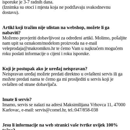
isporuke je 3-7 radnih dana.
(Iznimka su otoci i mjesta koja ne podržavaju svakodnevnu
dostavu).
Artikl koji tražim nije ulistan na webshop, možete li ga
nabaviti?
Možemo provjeriti dobavljivost za određeni artikl. Molimo, pošaljite
nam upit sa oznakom/modelom proizvoda na e-mail
veleprodaja@makromikro.hr te ćemo Vam u najkraćem mogućem
roku poslati informacije o cijeni i roku isporuke.
Koji je postupak ako je uređaj neispravan?
Neispravan uređaj možete predati direktno u ovlašteni servis ili ga
možete predati nama te ćemo ga mi prosljediti u servis koji je
ovlašten od strane dobavljača.
Imate li servis?
Imamo, servis se nalazi na adresi Maksimilijana Vrhovca 11, 47000
Karlovac, e-mail: servis@comel.hr, tel.:047/858-038
Jesu li informacije na web stranici vaše tvrtke uvijek 100%