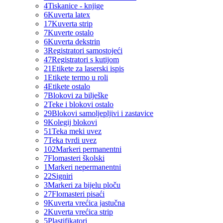
4
Tiskanice - knjige
6
Kuverta latex
17
Kuverta strip
7
Kuverte ostalo
6
Kuverta dekstrin
3
Registratori samostojeći
47
Registratori s kutijom
21
Etikete za laserski ispis
1
Etikete termo u roli
4
Etikete ostalo
7
Blokovi za bilješke
2
Teke i blokovi ostalo
29
Blokovi samoljepljivi i zastavice
9
Kolegij blokovi
51
Teka meki uvez
7
Teka tvrdi uvez
102
Markeri permanentni
7
Flomasteri školski
1
Markeri nepermanentni
22
Signiri
3
Markeri za bijelu ploču
27
Flomasteri pisaći
9
Kuverta vrećica jastučna
2
Kuverta vrećica strip
5
Plastifikatori