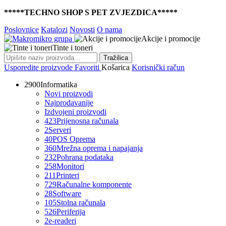
*****TECHNO SHOP S PET ZVJEZDICA*****
Poslovnice
Katalozi
Novosti
O nama
Akcije i promocije
Tinte i toneri
Tražilica
Usporedite proizvode
Favoriti
Košarica
Korisnički račun
2900
Informatika
Novi proizvodi
Najprodavanije
Izdvojeni proizvodi
423
Prijenosna računala
2
Serveri
40
POS Oprema
360
Mrežna oprema i napajanja
232
Pohrana podataka
258
Monitori
211
Printeri
729
Računalne komponente
28
Software
105
Stolna računala
526
Periferija
2
e-readeri