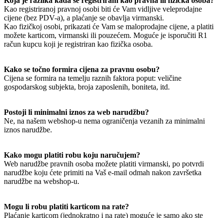
Koja je razlika kada se registriram kao pravna ili fizička osoba?
Kao registriranoj pravnoj osobi biti će Vam vidljive veleprodajne
cijene (bez PDV-a), a plaćanje se obavlja virmanski.
Kao fizičkoj osobi, prikazati će Vam se maloprodajne cijene, a platiti
možete karticom, virmanski ili pouzećem. Moguće je isporučiti R1
račun kupcu koji je registriran kao fizička osoba.
Kako se točno formira cijena za pravnu osobu?
Cijena se formira na temelju raznih faktora poput: veličine
gospodarskog subjekta, broja zaposlenih, boniteta, itd.
Postoji li minimalni iznos za web narudžbu?
Ne, na našem webshop-u nema ograničenja vezanih za minimalni
iznos narudžbe.
Kako mogu platiti robu koju naručujem?
Web narudžbe pravnih osoba možete platiti virmanski, po potvrdi
narudžbe koju ćete primiti na Vaš e-mail odmah nakon završetka
narudžbe na webshop-u.
Mogu li robu platiti karticom na rate?
Plaćanje karticom (jednokratno i na rate) moguće je samo ako ste