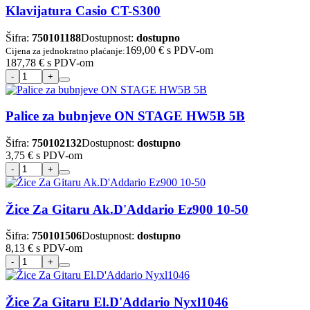
Klavijatura Casio CT-S300
Šifra:
750101188
Dostupnost:
dostupno
169,00 €
s PDV-om
Cijena za jednokratno plaćanje:
187,78 €
s PDV-om
Palice za bubnjeve ON STAGE HW5B 5B
Šifra:
750102132
Dostupnost:
dostupno
3,75 €
s PDV-om
Žice Za Gitaru Ak.D'Addario Ez900 10-50
Šifra:
750101506
Dostupnost:
dostupno
8,13 €
s PDV-om
Žice Za Gitaru El.D'Addario Nyxl1046