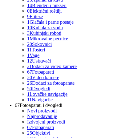
14
Blenderi i mikseri
0
Električni roštilji
9
Friteze
1
Glačala i parne postaje
10
Kuhala za vodu
3
Kuhinjski roboti
1
Mikrovalne pećnice
20
Sokovnici
11
Tosteri
1
Vage
12
Usisavači
2
Dodaci za video kamere
67
Fotoaparati
20
Video kamere
26
Dodaci za fotoaparate
50
Dvogledi
1
Lovačke navigacije
11
Navigacije
67
Fotoaparati i dvogledi
Novi proizvodi
Najprodavanije
Izdvojeni proizvodi
67
Fotoaparati
25
Objektivi