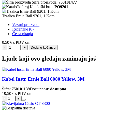
Šifra proizvoda:
750101477
Kataloški broj:
PO9201
Trzalica Ernie Ball 9201, 1 Kom
Vezani proizvodi
Recenzije (0)
Česta pitanja
0,50 €
s PDV-om
Dodaj u košaricu
Ljude koji ovo gledaju zanimaju još
Kabel Instr. Ernie Ball 6080 Yellow, 3M
Šifra:
750101139
Dostupnost:
dostupno
19,50 €
s PDV-om