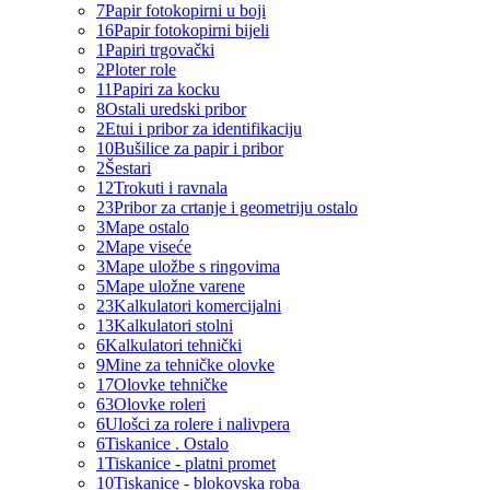
7
Papir fotokopirni u boji
16
Papir fotokopirni bijeli
1
Papiri trgovački
2
Ploter role
11
Papiri za kocku
8
Ostali uredski pribor
2
Etui i pribor za identifikaciju
10
Bušilice za papir i pribor
2
Šestari
12
Trokuti i ravnala
23
Pribor za crtanje i geometriju ostalo
3
Mape ostalo
2
Mape viseće
3
Mape uložbe s ringovima
5
Mape uložne varene
23
Kalkulatori komercijalni
13
Kalkulatori stolni
6
Kalkulatori tehnički
9
Mine za tehničke olovke
17
Olovke tehničke
63
Olovke roleri
6
Ulošci za rolere i nalivpera
6
Tiskanice . Ostalo
1
Tiskanice - platni promet
10
Tiskanice - blokovska roba