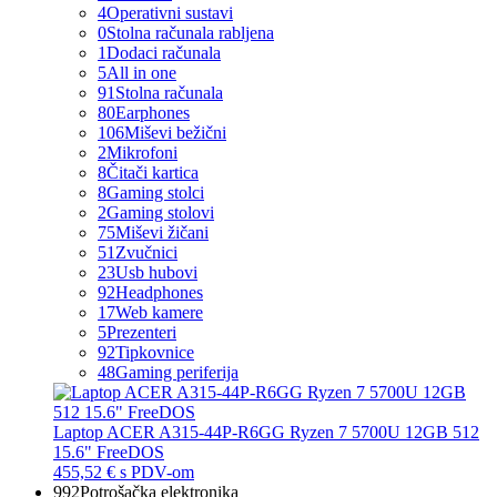
4
Operativni sustavi
0
Stolna računala rabljena
1
Dodaci računala
5
All in one
91
Stolna računala
80
Earphones
106
Miševi bežični
2
Mikrofoni
8
Čitači kartica
8
Gaming stolci
2
Gaming stolovi
75
Miševi žičani
51
Zvučnici
23
Usb hubovi
92
Headphones
17
Web kamere
5
Prezenteri
92
Tipkovnice
48
Gaming periferija
Laptop ACER A315-44P-R6GG Ryzen 7 5700U 12GB 512
15.6" FreeDOS
455,52 €
s PDV-om
992
Potrošačka elektronika