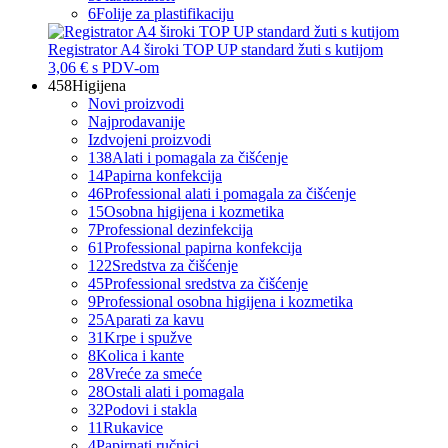
6
Folije za plastifikaciju
Registrator A4 široki TOP UP standard žuti s kutijom
3,06 €
s PDV-om
458
Higijena
Novi proizvodi
Najprodavanije
Izdvojeni proizvodi
138
Alati i pomagala za čišćenje
14
Papirna konfekcija
46
Professional alati i pomagala za čišćenje
15
Osobna higijena i kozmetika
7
Professional dezinfekcija
61
Professional papirna konfekcija
122
Sredstva za čišćenje
45
Professional sredstva za čišćenje
9
Professional osobna higijena i kozmetika
25
Aparati za kavu
31
Krpe i spužve
8
Kolica i kante
28
Vreće za smeće
28
Ostali alati i pomagala
32
Podovi i stakla
11
Rukavice
4
Papirnati ručnici