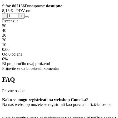
Šifra:
802136
Dostupnost:
dostupno
8,13 €
s PDV-om
Recenzije
5
0
4
0
3
0
2
0
1
0
0,00
Od 0 ocjena
0%
Bi preporučilo ovaj proizvod
Prijavite se da bi ostavili komentar
FAQ
Pravne osobe
Kako se mogu registrirati na webshop Comel-a?
Na naš webshop možete se registrirati kao pravna ili fizička osoba.