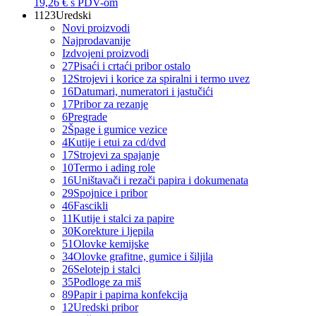
19,26 €
s PDV-om
1123
Uredski
Novi proizvodi
Najprodavanije
Izdvojeni proizvodi
27
Pisaći i crtaći pribor ostalo
12
Strojevi i korice za spiralni i termo uvez
16
Datumari, numeratori i jastučići
17
Pribor za rezanje
6
Pregrade
2
Špage i gumice vezice
4
Kutije i etui za cd/dvd
17
Strojevi za spajanje
10
Termo i ading role
16
Uništavači i rezači papira i dokumenata
29
Spojnice i pribor
46
Fascikli
11
Kutije i stalci za papire
30
Korekture i ljepila
51
Olovke kemijske
34
Olovke grafitne, gumice i šiljila
26
Selotejp i stalci
35
Podloge za miš
89
Papir i papirna konfekcija
12
Uredski pribor