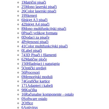
1
Matrični pisači
25
Mono laserski pisači
26
Color laserski pisači
19
Skeneri
6
Inkjet A3 pisači
42
Inkjet A4 pisači
8
Mono multifunkcijski pisači
0
Pisači velikog formata
0
Dodaci za pisače
4
Prijenosni pisači
41
Color multifunkcijski pisači
0
Label pisači
74
3D Pisači i filamenti
62
Matične ploče
150
Hladnjaci i napajanja
5
Optički uređaji
56
Procesori
0
Memorijski moduli
74
Grafičke kartice
171
Adapteri i kabeli
98
Kućišta
16
Računalne komponente - ostalo
0
Software ostalo
2
Office
6
Antivirus