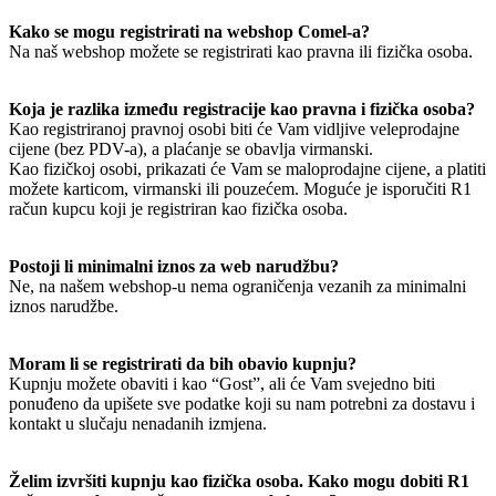
Kako se mogu registrirati na webshop Comel-a?
Na naš webshop možete se registrirati kao pravna ili fizička osoba.
Koja je razlika između registracije kao pravna i fizička osoba?
Kao registriranoj pravnoj osobi biti će Vam vidljive veleprodajne
cijene (bez PDV-a), a plaćanje se obavlja virmanski.
Kao fizičkoj osobi, prikazati će Vam se maloprodajne cijene, a platiti
možete karticom, virmanski ili pouzećem. Moguće je isporučiti R1
račun kupcu koji je registriran kao fizička osoba.
Postoji li minimalni iznos za web narudžbu?
Ne, na našem webshop-u nema ograničenja vezanih za minimalni
iznos narudžbe.
Moram li se registrirati da bih obavio kupnju?
Kupnju možete obaviti i kao “Gost”, ali će Vam svejedno biti
ponuđeno da upišete sve podatke koji su nam potrebni za dostavu i
kontakt u slučaju nenadanih izmjena.
Želim izvršiti kupnju kao fizička osoba. Kako mogu dobiti R1