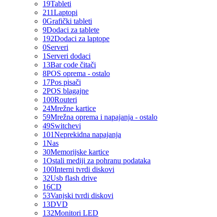
19
Tableti
211
Laptopi
0
Grafički tableti
9
Dodaci za tablete
192
Dodaci za laptope
0
Serveri
1
Serveri dodaci
13
Bar code čitači
8
POS oprema - ostalo
17
Pos pisači
2
POS blagajne
100
Routeri
24
Mrežne kartice
59
Mrežna oprema i napajanja - ostalo
49
Switchevi
101
Neprekidna napajanja
1
Nas
30
Memorijske kartice
1
Ostali mediji za pohranu podataka
100
Interni tvrdi diskovi
32
Usb flash drive
16
CD
53
Vanjski tvrdi diskovi
13
DVD
132
Monitori LED