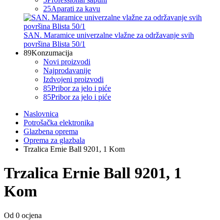
25
Aparati za kavu
SAN. Maramice univerzalne vlažne za održavanje svih
površina Blista 50/1
89
Konzumacija
Novi proizvodi
Najprodavanije
Izdvojeni proizvodi
85
Pribor za jelo i piće
85
Pribor za jelo i piće
Naslovnica
Potrošačka elektronika
Glazbena oprema
Oprema za glazbala
Trzalica Ernie Ball 9201, 1 Kom
Trzalica Ernie Ball 9201, 1
Kom
Od 0 ocjena