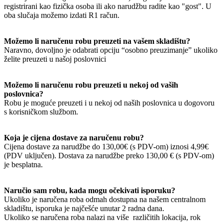
registrirani kao fizička osoba ili ako narudžbu radite kao "gost". U
oba slučaja možemo izdati R1 račun.
Možemo li naručenu robu preuzeti na vašem skladištu?
Naravno, dovoljno je odabrati opciju “osobno preuzimanje” ukoliko
želite preuzeti u našoj poslovnici
Možemo li naručenu robu preuzeti u nekoj od vaših
poslovnica?
Robu je moguće preuzeti i u nekoj od naših poslovnica u dogovoru
s korisničkom službom.
Koja je cijena dostave za naručenu robu?
Cijena dostave za narudžbe do 130,00€ (s PDV-om) iznosi 4,99€
(PDV uključen). Dostava za narudžbe preko 130,00 € (s PDV-om)
je besplatna.
Naručio sam robu, kada mogu očekivati isporuku?
Ukoliko je naručena roba odmah dostupna na našem centralnom
skladištu, isporuka je najčešće unutar 2 radna dana.
Ukoliko se naručena roba nalazi na više različitih lokacija, rok