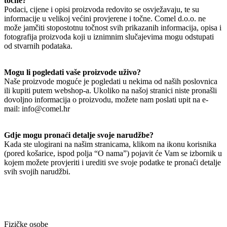
točne?
Podaci, cijene i opisi proizvoda redovito se osvježavaju, te su
informacije u velikoj većini provjerene i točne. Comel d.o.o. ne
može jamčiti stopostotnu točnost svih prikazanih informacija, opisa i
fotografija proizvoda koji u iznimnim slučajevima mogu odstupati
od stvarnih podataka.
Mogu li pogledati vaše proizvode uživo?
Naše proizvode moguće je pogledati u nekima od naših poslovnica
ili kupiti putem webshop-a. Ukoliko na našoj stranici niste pronašli
dovoljno informacija o proizvodu, možete nam poslati upit na e-
mail: info@comel.hr
Gdje mogu pronaći detalje svoje narudžbe?
Kada ste ulogirani na našim stranicama, klikom na ikonu korisnika
(pored košarice, ispod polja “O nama”) pojavit će Vam se izbornik u
kojem možete provjeriti i urediti sve svoje podatke te pronaći detalje
svih svojih narudžbi.
Fizičke osobe