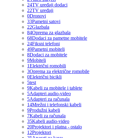
24
TV uređaji dodaci
22
TV uređaji
0
Dronovi
33
Pametni satovi
22
Glazbala
84
Oprema za glazbala
68
Dodaci za pametne mobitele
24
Fiksni telefoni
49
Pametni mobiteli
8
Dodaci za mobitele
9
Mobiteli
1
Električni romobili
3
Oprema za električne romobile
0
Električni bicikli
5
test
9
Kabeli za mobitele i tablete
5
Adapteri audio-video
5
Adapteri za računala
14
Mrežni i telefonski kabeli
9
Produžni kabeli
7
Kabeli za računala
35
Kabeli audio-video
20
Projektori i platna - ostalo
12
Projektori
25
Aparati za kavu