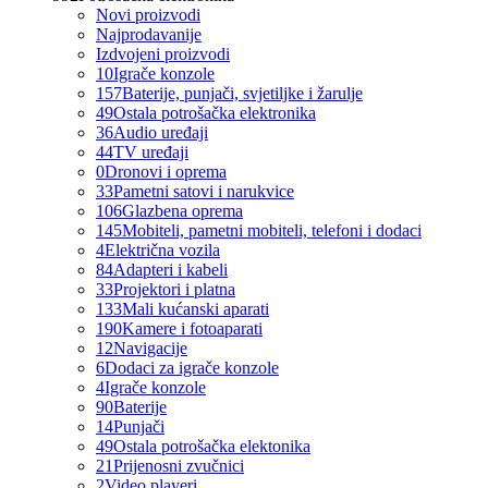
Novi proizvodi
Najprodavanije
Izdvojeni proizvodi
10
Igrače konzole
157
Baterije, punjači, svjetiljke i žarulje
49
Ostala potrošačka elektronika
36
Audio uređaji
44
TV uređaji
0
Dronovi i oprema
33
Pametni satovi i narukvice
106
Glazbena oprema
145
Mobiteli, pametni mobiteli, telefoni i dodaci
4
Električna vozila
84
Adapteri i kabeli
33
Projektori i platna
133
Mali kućanski aparati
190
Kamere i fotoaparati
12
Navigacije
6
Dodaci za igrače konzole
4
Igrače konzole
90
Baterije
14
Punjači
49
Ostala potrošačka elektonika
21
Prijenosni zvučnici
2
Video playeri