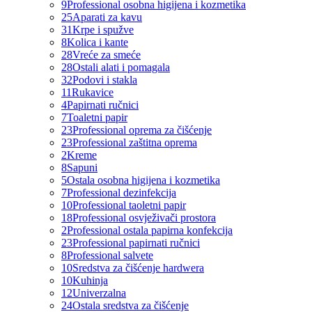
9
Professional osobna higijena i kozmetika
25
Aparati za kavu
31
Krpe i spužve
8
Kolica i kante
28
Vreće za smeće
28
Ostali alati i pomagala
32
Podovi i stakla
11
Rukavice
4
Papirnati ručnici
7
Toaletni papir
23
Professional oprema za čišćenje
23
Professional zaštitna oprema
2
Kreme
8
Sapuni
5
Ostala osobna higijena i kozmetika
7
Professional dezinfekcija
10
Professional taoletni papir
18
Professional osvježivači prostora
2
Professional ostala papirna konfekcija
23
Professional papirnati ručnici
8
Professional salvete
10
Sredstva za čišćenje hardwera
10
Kuhinja
12
Univerzalna
24
Ostala sredstva za čišćenje