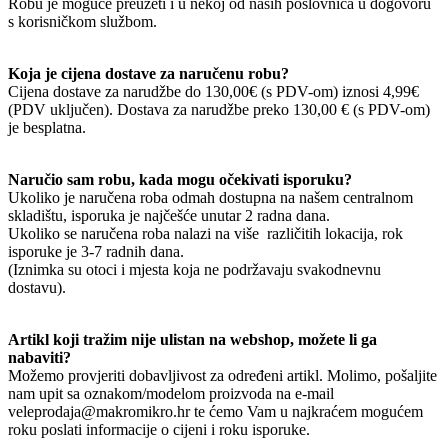
Robu je moguće preuzeti i u nekoj od naših poslovnica u dogovoru
s korisničkom službom.
Koja je cijena dostave za naručenu robu?
Cijena dostave za narudžbe do 130,00€ (s PDV-om) iznosi 4,99€
(PDV uključen). Dostava za narudžbe preko 130,00 € (s PDV-om)
je besplatna.
Naručio sam robu, kada mogu očekivati isporuku?
Ukoliko je naručena roba odmah dostupna na našem centralnom
skladištu, isporuka je najčešće unutar 2 radna dana.
Ukoliko se naručena roba nalazi na više različitih lokacija, rok
isporuke je 3-7 radnih dana.
(Iznimka su otoci i mjesta koja ne podržavaju svakodnevnu
dostavu).
Artikl koji tražim nije ulistan na webshop, možete li ga
nabaviti?
Možemo provjeriti dobavljivost za određeni artikl. Molimo, pošaljite
nam upit sa oznakom/modelom proizvoda na e-mail
veleprodaja@makromikro.hr te ćemo Vam u najkraćem mogućem
roku poslati informacije o cijeni i roku isporuke.