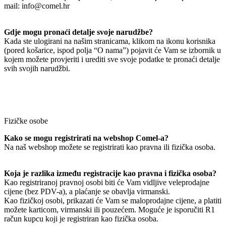
mail: info@comel.hr
Gdje mogu pronaći detalje svoje narudžbe?
Kada ste ulogirani na našim stranicama, klikom na ikonu korisnika
(pored košarice, ispod polja “O nama”) pojavit će Vam se izbornik u
kojem možete provjeriti i urediti sve svoje podatke te pronaći detalje
svih svojih narudžbi.
Fizičke osobe
Kako se mogu registrirati na webshop Comel-a?
Na naš webshop možete se registrirati kao pravna ili fizička osoba.
Koja je razlika između registracije kao pravna i fizička osoba?
Kao registriranoj pravnoj osobi biti će Vam vidljive veleprodajne
cijene (bez PDV-a), a plaćanje se obavlja virmanski.
Kao fizičkoj osobi, prikazati će Vam se maloprodajne cijene, a platiti
možete karticom, virmanski ili pouzećem. Moguće je isporučiti R1
račun kupcu koji je registriran kao fizička osoba.