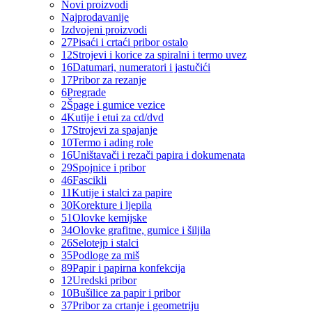
Novi proizvodi
Najprodavanije
Izdvojeni proizvodi
27
Pisaći i crtaći pribor ostalo
12
Strojevi i korice za spiralni i termo uvez
16
Datumari, numeratori i jastučići
17
Pribor za rezanje
6
Pregrade
2
Špage i gumice vezice
4
Kutije i etui za cd/dvd
17
Strojevi za spajanje
10
Termo i ading role
16
Uništavači i rezači papira i dokumenata
29
Spojnice i pribor
46
Fascikli
11
Kutije i stalci za papire
30
Korekture i ljepila
51
Olovke kemijske
34
Olovke grafitne, gumice i šiljila
26
Selotejp i stalci
35
Podloge za miš
89
Papir i papirna konfekcija
12
Uredski pribor
10
Bušilice za papir i pribor
37
Pribor za crtanje i geometriju