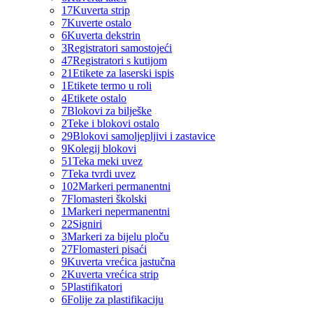
17
Kuverta strip
7
Kuverte ostalo
6
Kuverta dekstrin
3
Registratori samostojeći
47
Registratori s kutijom
21
Etikete za laserski ispis
1
Etikete termo u roli
4
Etikete ostalo
7
Blokovi za bilješke
2
Teke i blokovi ostalo
29
Blokovi samoljepljivi i zastavice
9
Kolegij blokovi
51
Teka meki uvez
7
Teka tvrdi uvez
102
Markeri permanentni
7
Flomasteri školski
1
Markeri nepermanentni
22
Signiri
3
Markeri za bijelu ploču
27
Flomasteri pisaći
9
Kuverta vrećica jastučna
2
Kuverta vrećica strip
5
Plastifikatori
6
Folije za plastifikaciju