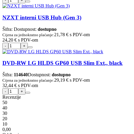
NZXT interni USB Hub (Gen 3)
Šifra:
Dostupnost:
dostupno
21,78 €
s PDV-om
Cijena za jednokratno plaćanje:
24,20 €
s PDV-om
DVD-RW LG HLDS GP60 USB Slim Ext., black
Šifra:
114640
Dostupnost:
dostupno
29,19 €
s PDV-om
Cijena za jednokratno plaćanje:
32,44 €
s PDV-om
Recenzije
5
0
4
0
3
0
2
0
1
0
0,00