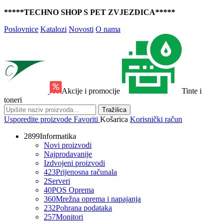
*****TECHNO SHOP S PET ZVJEZDICA*****
Poslovnice
Katalozi
Novosti
O nama
Akcije i promocije
Tinte i
toneri
Tražilica
Usporedite proizvode
Favoriti
Košarica
Korisnički račun
2899
Informatika
Novi proizvodi
Najprodavanije
Izdvojeni proizvodi
423
Prijenosna računala
2
Serveri
40
POS Oprema
360
Mrežna oprema i napajanja
232
Pohrana podataka
257
Monitori