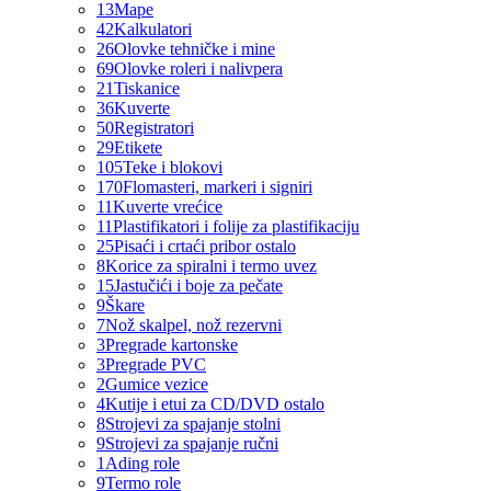
13
Mape
42
Kalkulatori
26
Olovke tehničke i mine
69
Olovke roleri i nalivpera
21
Tiskanice
36
Kuverte
50
Registratori
29
Etikete
105
Teke i blokovi
170
Flomasteri, markeri i signiri
11
Kuverte vrećice
11
Plastifikatori i folije za plastifikaciju
25
Pisaći i crtaći pribor ostalo
8
Korice za spiralni i termo uvez
15
Jastučići i boje za pečate
9
Škare
7
Nož skalpel, nož rezervni
3
Pregrade kartonske
3
Pregrade PVC
2
Gumice vezice
4
Kutije i etui za CD/DVD ostalo
8
Strojevi za spajanje stolni
9
Strojevi za spajanje ručni
1
Ading role
9
Termo role