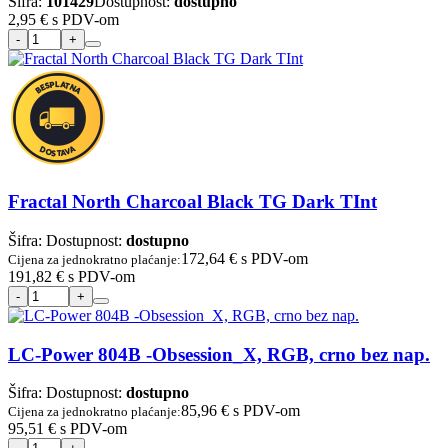
Šifra:
101429
Dostupnost:
dostupno
2,95 €
s PDV-om
Fractal North Charcoal Black TG Dark TInt
Šifra:
Dostupnost:
dostupno
172,64 €
s PDV-om
Cijena za jednokratno plaćanje:
191,82 €
s PDV-om
LC-Power 804B -Obsession_X, RGB, crno bez nap.
Šifra:
Dostupnost:
dostupno
85,96 €
s PDV-om
Cijena za jednokratno plaćanje:
95,51 €
s PDV-om