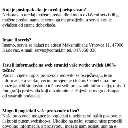
Koji je postupak ako je uređaj neispravan?
Neispravan uređaj možete predati direktno u ovlašteni servis ili ga
možete predati nama te ćemo ga mi prosljediti u servis koji je
ovlašten od strane dobavljača.
Imate li servis?
Imamo, servis se nalazi na adresi Maksimilijana Vrhovca 11, 47000
Karlovac, e-mail: servis@comel.hr, tel.:047/858-038
Jesu li informacije na web stranici vaše tvrtke uvijek 100%
točne?
Podaci, cijene i opisi proizvoda redovito se osvježavaju, te su
informacije u velikoj većini provjerene i točne. Comel d.o.o. ne
može jamčiti stopostotnu točnost svih prikazanih informacija, opisa i
fotografija proizvoda koji u iznimnim slučajevima mogu odstupati
od stvarnih podataka.
Mogu li pogledati vaše proizvode uživo?
Naše proizvode moguće je pogledati u nekima od naših poslovnica
ili kupiti putem webshop-a. Ukoliko na našoj stranici niste pronašli
dovoljno informacija o proizvodu, možete nam poslati upit na e-