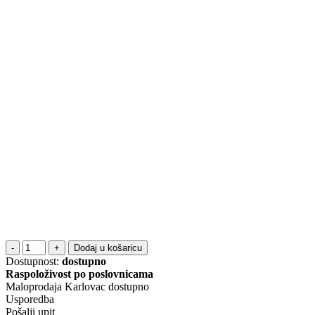
Dodaj u košaricu
Dostupnost:
dostupno
Raspoloživost po poslovnicama
Maloprodaja Karlovac
dostupno
Usporedba
Pošalji upit