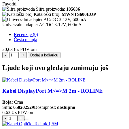
Favoriti
Šifra proizvoda:
105636
Kataloški broj:
MWNTS600EUP
Univerzalni adapter AC/DC 3-12V, 600mA
Recenzije (0)
Česta pitanja
20,63 €
s PDV-om
Dodaj u košaricu
Ljude koji ovo gledaju zanimaju još
Kabel DisplayPort M<=>M 2m - ROLINE
Boja:
Crna
Šifra:
050202529
Dostupnost:
dostupno
6,63 €
s PDV-om