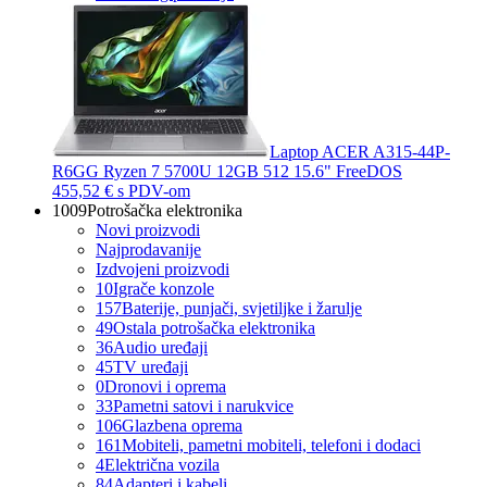
Laptop ACER A315-44P-
R6GG Ryzen 7 5700U 12GB 512 15.6" FreeDOS
455,52 €
s PDV-om
1009
Potrošačka elektronika
Novi proizvodi
Najprodavanije
Izdvojeni proizvodi
10
Igrače konzole
157
Baterije, punjači, svjetiljke i žarulje
49
Ostala potrošačka elektronika
36
Audio uređaji
45
TV uređaji
0
Dronovi i oprema
33
Pametni satovi i narukvice
106
Glazbena oprema
161
Mobiteli, pametni mobiteli, telefoni i dodaci
4
Električna vozila
84
Adapteri i kabeli