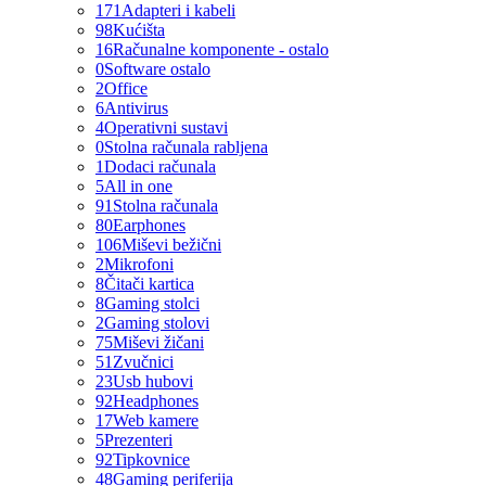
171
Adapteri i kabeli
98
Kućišta
16
Računalne komponente - ostalo
0
Software ostalo
2
Office
6
Antivirus
4
Operativni sustavi
0
Stolna računala rabljena
1
Dodaci računala
5
All in one
91
Stolna računala
80
Earphones
106
Miševi bežični
2
Mikrofoni
8
Čitači kartica
8
Gaming stolci
2
Gaming stolovi
75
Miševi žičani
51
Zvučnici
23
Usb hubovi
92
Headphones
17
Web kamere
5
Prezenteri
92
Tipkovnice
48
Gaming periferija