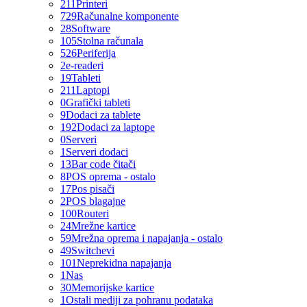
211
Printeri
729
Računalne komponente
28
Software
105
Stolna računala
526
Periferija
2
e-readeri
19
Tableti
211
Laptopi
0
Grafički tableti
9
Dodaci za tablete
192
Dodaci za laptope
0
Serveri
1
Serveri dodaci
13
Bar code čitači
8
POS oprema - ostalo
17
Pos pisači
2
POS blagajne
100
Routeri
24
Mrežne kartice
59
Mrežna oprema i napajanja - ostalo
49
Switchevi
101
Neprekidna napajanja
1
Nas
30
Memorijske kartice
1
Ostali mediji za pohranu podataka