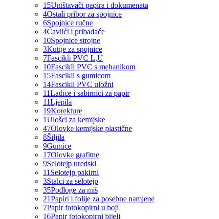
15
Uništavači papira i dokumenata
4
Ostali pribor za spojnice
6
Spojnice ručne
4
Čavlići i pribadaće
10
Spojnice strojne
3
Kutije za spojnice
7
Fascikli PVC L,U
10
Fascikli PVC s mehanikom
15
Fascikli s gumicom
14
Fascikli PVC uložni
11
Ladice i sabirnici za papir
11
Ljepila
19
Korekture
1
Ulošci za kemijske
47
Olovke kemijske plastične
8
Šiljila
9
Gumice
17
Olovke grafitne
9
Selotejp uredski
11
Selotejp pakirni
3
Stalci za selotejp
35
Podloge za miš
21
Papiri i folije za posebne namjene
7
Papir fotokopirni u boji
16
Papir fotokopirni bijeli