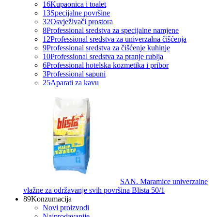
16
Kupaonica i toalet
13
Specijalne površine
32
Osvježivači prostora
8
Professional sredstva za specijalne namjene
12
Professional sredstva za univerzalna čišćenja
9
Professional sredstva za čišćenje kuhinje
10
Professional sredstva za pranje rublja
6
Professional hotelska kozmetika i pribor
3
Professional sapuni
25
Aparati za kavu
SAN. Maramice univerzalne
vlažne za održavanje svih površina Blista 50/1
89
Konzumacija
Novi proizvodi
Najprodavanije