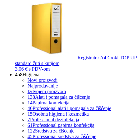
Registrator A4 široki TOP UP
standard žuti s kutijom
3,06 €
s PDV-om
458
Higijena
Novi proizvodi
Najprodavanije
Izdvojeni proizvodi
138
Alati i pomagala za čišćenje
14
Papirna konfekcija
46
Professional alati i pomagala za čišćenje
15
Osobna higijena i kozmetika
7
Professional dezinfekcija
61
Professional papirna konfekcija
122
Sredstva za čišćenje
45
Professional sredstva za čišćenje