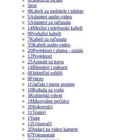
5
test
9
Kabeli za mobitele i tablete
5
Adapteri audio-video
5
Adapteri za računala
14
Mrežni i telefonski kabeli
9
Produžni kabeli
7
Kabeli za računala
35
Kabeli audio-video
20
Projektori i platna - ostalo
12
Projektori
25
Aparati za kavu
14
Blenderi i mikseri
0
Električni roštilji
9
Friteze
1
Glačala i parne postaje
10
Kuhala za vodu
3
Kuhinjski roboti
1
Mikrovalne pećnice
20
Sokovnici
11
Tosteri
1
Vage
12
Usisavači
2
Dodaci za video kamere
67
Fotoaparati