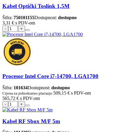
Kabel Optički Toslink 1,5M
Šifra:
750101155
Dostupnost:
dostupno
3,31 €
s PDV-om
Procesor Intel Core i7-14700, LGA1700
Šifra:
101634
Dostupnost:
dostupno
509,15 €
s PDV-om
Cijena za jednokratno plaćanje:
565,72 €
s PDV-om
Kabel RF Sbox M/F 5m