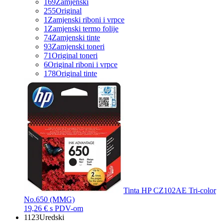
169
Zamjenski
255
Original
1
Zamjenski riboni i vrpce
1
Zamjenski termo folije
74
Zamjenski tinte
93
Zamjenski toneri
71
Original toneri
6
Original riboni i vrpce
178
Original tinte
Tinta HP CZ102AE Tri-color
No.650 (MMG)
19,26 €
s PDV-om
1123
Uredski