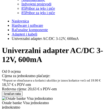
Izdvojeni proizvodi
85
Pribor za jelo i piće
85
Pribor za jelo i piće
Naslovnica
Hardware i software
Računalne komponente
Adapteri i kabeli
Univerzalni adapter AC/DC 3-12V, 600mA
Univerzalni adapter AC/DC 3-
12V, 600mA
Od 0 ocjena
Cijena za jednokratno plaćanje:
*Popust se obračunava u košarici ukoliko je iznos košarice veći od 19.90 €
18,57 €
s PDV-om
Redovna cijena:
20,63 €
s PDV-om
Izračun rata
Ostale banke Visa jednokratno
jednokratno