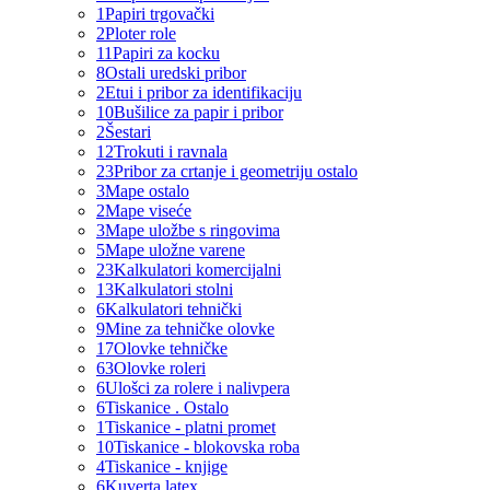
1
Papiri trgovački
2
Ploter role
11
Papiri za kocku
8
Ostali uredski pribor
2
Etui i pribor za identifikaciju
10
Bušilice za papir i pribor
2
Šestari
12
Trokuti i ravnala
23
Pribor za crtanje i geometriju ostalo
3
Mape ostalo
2
Mape viseće
3
Mape uložbe s ringovima
5
Mape uložne varene
23
Kalkulatori komercijalni
13
Kalkulatori stolni
6
Kalkulatori tehnički
9
Mine za tehničke olovke
17
Olovke tehničke
63
Olovke roleri
6
Ulošci za rolere i nalivpera
6
Tiskanice . Ostalo
1
Tiskanice - platni promet
10
Tiskanice - blokovska roba
4
Tiskanice - knjige
6
Kuverta latex