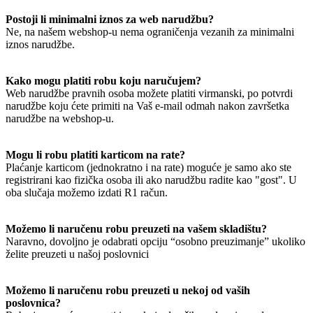
Postoji li minimalni iznos za web narudžbu?
Ne, na našem webshop-u nema ograničenja vezanih za minimalni
iznos narudžbe.
Kako mogu platiti robu koju naručujem?
Web narudžbe pravnih osoba možete platiti virmanski, po potvrdi
narudžbe koju ćete primiti na Vaš e-mail odmah nakon završetka
narudžbe na webshop-u.
Mogu li robu platiti karticom na rate?
Plaćanje karticom (jednokratno i na rate) moguće je samo ako ste
registrirani kao fizička osoba ili ako narudžbu radite kao "gost". U
oba slučaja možemo izdati R1 račun.
Možemo li naručenu robu preuzeti na vašem skladištu?
Naravno, dovoljno je odabrati opciju “osobno preuzimanje” ukoliko
želite preuzeti u našoj poslovnici
Možemo li naručenu robu preuzeti u nekoj od vaših
poslovnica?