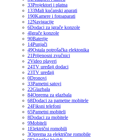
33
Projektori i platna
133
Mali kućanski aparati
190
Kamere i fotoaparati
12
Navigacije
6
Dodaci za igrače konzole
4
Igrače konzole
90
Baterije
14
Punjači
49
Ostala potrošačka elektonika
21
Prijenosni zvučnici
2
Video playeri
24
TV uređaji dodaci
23
TV uređaji
0
Dronovi
33
Pametni satovi
22
Glazbala
84
Oprema za glazbala
68
Dodaci za pametne mobitele
24
Fiksni telefoni
65
Pametni mobiteli
8
Dodaci za mobitele
9
Mobiteli
1
Električni romobili
3
Oprema za električne romobile
0
Električni bicikli