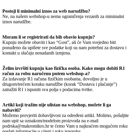
Postoji li minimalni iznos za web narudžbu?
Ne, na našem webshop-u nema ograničenja vezanih za minimalni
iznos narudžbe.
Moram li se registrirati da bih obavio kupnju?
Kupnju možete obaviti i kao “Gost”, ali će Vam svejedno biti
ponuđeno da upišete sve podatke koji su nam potrebni za dostavu i
kontakt u slučaju nenadanih izmjena.
Želim izvršiti kupnju kao fizička osoba. Kako mogu dobiti R1
račun za robu naručenu putem webshop-a?
Za izdavanje R1 računa fizičkim osobama, dovoljno je u
drugom/trećem koraku narudžbe (korak “Dostava i plaćanje”)
zatražiti R1 i ispuniti sva polja s podacima tvrtke.
Artikl koji tražim nije ulistan na webshop, možete li ga
nabaviti?
Možemo provjeriti dobavljivost za određeni artikl. Molimo, pošaljite
nam upit sa oznakom/modelom proizvoda na e-mail
podrska@makromikro.hr te ćemo Vam u najkraćem mogućem roku
poslati informacije o cijeni i roku isporuke.