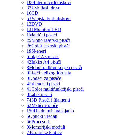
100
Interni tvrdi diskovi
32
Usb flash drive
16
CD
53
Vanjski tvrdi diskovi
13
DVD
131
Monitori LED
1
Matrični pisači
25
Mono laserski pisači
26
Color laserski pisači
19
Skeneri
6
Inkjet A3 pisači
42
Inkjet A4 pisači
8
Mono multifunkcijski pisači
0
Pisači velikog formata
0
Dodaci za pisače
4
Prijenosni pisači
41
Color multifunkcijski pisači
0
Label pisači
74
3D Pisači i filamenti
62
Matične ploče
150
Hladnjaci i napajanja
5
Optički uređaji
56
Procesori
0
Memorijski moduli
74
Grafičke kartice