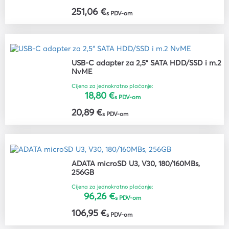
251,06 €
s PDV-om
USB-C adapter za 2,5“ SATA HDD/SSD i m.2
NvME
Cijena za jednokratno plaćanje:
18,80 €
s PDV-om
20,89 €
s PDV-om
ADATA microSD U3, V30, 180/160MBs,
256GB
Cijena za jednokratno plaćanje:
96,26 €
s PDV-om
106,95 €
s PDV-om