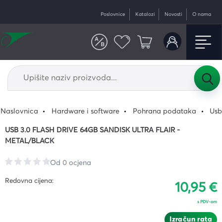
Poslovnice
Katalozi
Novosti
O nama
Naslovnica
Hardware i software
Pohrana podataka
Usb
USB 3.0 FLASH DRIVE 64GB SANDISK ULTRA FLAIR -
METAL/BLACK
Od 0 ocjena
Redovna cijena:
10,95 €
s PDV-om
Izračun rata