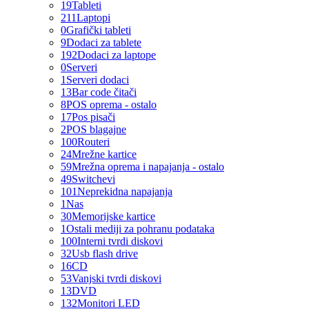
19
Tableti
211
Laptopi
0
Grafički tableti
9
Dodaci za tablete
192
Dodaci za laptope
0
Serveri
1
Serveri dodaci
13
Bar code čitači
8
POS oprema - ostalo
17
Pos pisači
2
POS blagajne
100
Routeri
24
Mrežne kartice
59
Mrežna oprema i napajanja - ostalo
49
Switchevi
101
Neprekidna napajanja
1
Nas
30
Memorijske kartice
1
Ostali mediji za pohranu podataka
100
Interni tvrdi diskovi
32
Usb flash drive
16
CD
53
Vanjski tvrdi diskovi
13
DVD
132
Monitori LED