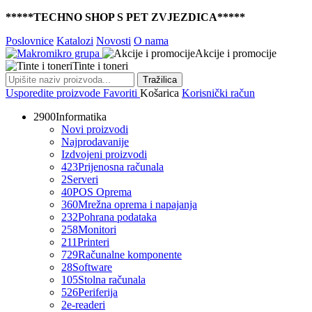
*****TECHNO SHOP S PET ZVJEZDICA*****
Poslovnice
Katalozi
Novosti
O nama
Akcije i promocije
Tinte i toneri
Tražilica
Usporedite proizvode
Favoriti
Košarica
Korisnički račun
2900
Informatika
Novi proizvodi
Najprodavanije
Izdvojeni proizvodi
423
Prijenosna računala
2
Serveri
40
POS Oprema
360
Mrežna oprema i napajanja
232
Pohrana podataka
258
Monitori
211
Printeri
729
Računalne komponente
28
Software
105
Stolna računala
526
Periferija
2
e-readeri