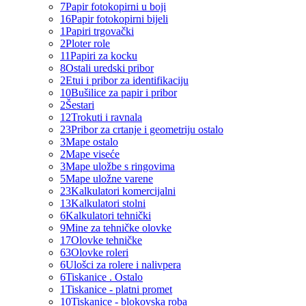
7
Papir fotokopirni u boji
16
Papir fotokopirni bijeli
1
Papiri trgovački
2
Ploter role
11
Papiri za kocku
8
Ostali uredski pribor
2
Etui i pribor za identifikaciju
10
Bušilice za papir i pribor
2
Šestari
12
Trokuti i ravnala
23
Pribor za crtanje i geometriju ostalo
3
Mape ostalo
2
Mape viseće
3
Mape uložbe s ringovima
5
Mape uložne varene
23
Kalkulatori komercijalni
13
Kalkulatori stolni
6
Kalkulatori tehnički
9
Mine za tehničke olovke
17
Olovke tehničke
63
Olovke roleri
6
Ulošci za rolere i nalivpera
6
Tiskanice . Ostalo
1
Tiskanice - platni promet
10
Tiskanice - blokovska roba