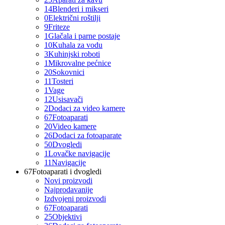
14
Blenderi i mikseri
0
Električni roštilji
9
Friteze
1
Glačala i parne postaje
10
Kuhala za vodu
3
Kuhinjski roboti
1
Mikrovalne pećnice
20
Sokovnici
11
Tosteri
1
Vage
12
Usisavači
2
Dodaci za video kamere
67
Fotoaparati
20
Video kamere
26
Dodaci za fotoaparate
50
Dvogledi
1
Lovačke navigacije
11
Navigacije
67
Fotoaparati i dvogledi
Novi proizvodi
Najprodavanije
Izdvojeni proizvodi
67
Fotoaparati
25
Objektivi