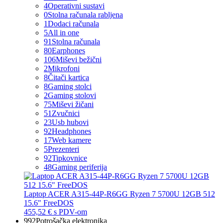
4
Operativni sustavi
0
Stolna računala rabljena
1
Dodaci računala
5
All in one
91
Stolna računala
80
Earphones
106
Miševi bežični
2
Mikrofoni
8
Čitači kartica
8
Gaming stolci
2
Gaming stolovi
75
Miševi žičani
51
Zvučnici
23
Usb hubovi
92
Headphones
17
Web kamere
5
Prezenteri
92
Tipkovnice
48
Gaming periferija
Laptop ACER A315-44P-R6GG Ryzen 7 5700U 12GB 512
15.6" FreeDOS
455,52 €
s PDV-om
992
Potrošačka elektronika