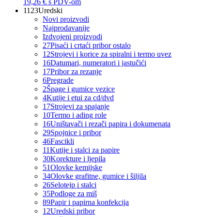
19,26 €
s PDV-om
1123
Uredski
Novi proizvodi
Najprodavanije
Izdvojeni proizvodi
27
Pisaći i crtaći pribor ostalo
12
Strojevi i korice za spiralni i termo uvez
16
Datumari, numeratori i jastučići
17
Pribor za rezanje
6
Pregrade
2
Špage i gumice vezice
4
Kutije i etui za cd/dvd
17
Strojevi za spajanje
10
Termo i ading role
16
Uništavači i rezači papira i dokumenata
29
Spojnice i pribor
46
Fascikli
11
Kutije i stalci za papire
30
Korekture i ljepila
51
Olovke kemijske
34
Olovke grafitne, gumice i šiljila
26
Selotejp i stalci
35
Podloge za miš
89
Papir i papirna konfekcija
12
Uredski pribor