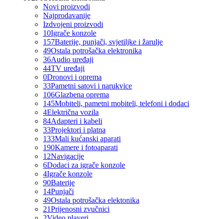
Novi proizvodi
Najprodavanije
Izdvojeni proizvodi
10
Igrače konzole
157
Baterije, punjači, svjetiljke i žarulje
49
Ostala potrošačka elektronika
36
Audio uređaji
44
TV uređaji
0
Dronovi i oprema
33
Pametni satovi i narukvice
106
Glazbena oprema
145
Mobiteli, pametni mobiteli, telefoni i dodaci
4
Električna vozila
84
Adapteri i kabeli
33
Projektori i platna
133
Mali kućanski aparati
190
Kamere i fotoaparati
12
Navigacije
6
Dodaci za igrače konzole
4
Igrače konzole
90
Baterije
14
Punjači
49
Ostala potrošačka elektonika
21
Prijenosni zvučnici
2
Video playeri