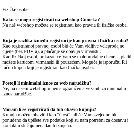
Fizičke osobe
Kako se mogu registrirati na webshop Comel-a?
Na naš webshop možete se registrirati kao pravna ili fizička osoba.
Koja je razlika između registracije kao pravna i fizička osoba?
Kao registriranoj pravnoj osobi biti će Vam vidljive veleprodajne
cijene (bez PDV-a), a plaćanje se obavlja virmanski.
Kao fizičkoj osobi, prikazati će Vam se maloprodajne cijene, a platiti
možete karticom, virmanski ili pouzećem. Moguće je isporučiti R1
račun kupcu koji je registriran kao fizička osoba.
Postoji li minimalni iznos za web narudžbu?
Ne, na našem webshop-u nema ograničenja vezanih za minimalni
iznos narudžbe.
Moram li se registrirati da bih obavio kupnju?
Kupnju možete obaviti i kao “Gost”, ali će Vam svejedno biti
ponuđeno da upišete sve podatke koji su nam potrebni za dostavu i
kontakt u slučaju nenadanih izmjena.