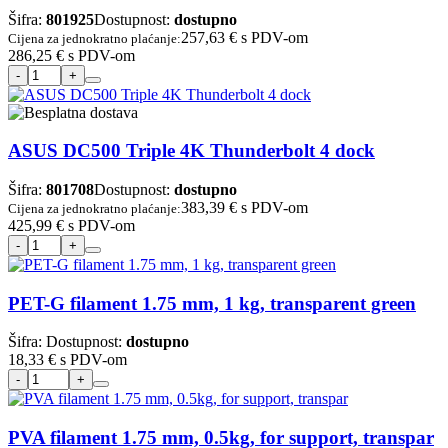
Šifra:
801925
Dostupnost:
dostupno
257,63 €
s PDV-om
Cijena za jednokratno plaćanje:
286,25 €
s PDV-om
ASUS DC500 Triple 4K Thunderbolt 4 dock
Šifra:
801708
Dostupnost:
dostupno
383,39 €
s PDV-om
Cijena za jednokratno plaćanje:
425,99 €
s PDV-om
PET-G filament 1.75 mm, 1 kg, transparent green
Šifra:
Dostupnost:
dostupno
18,33 €
s PDV-om
PVA filament 1.75 mm, 0.5kg, for support, transpar