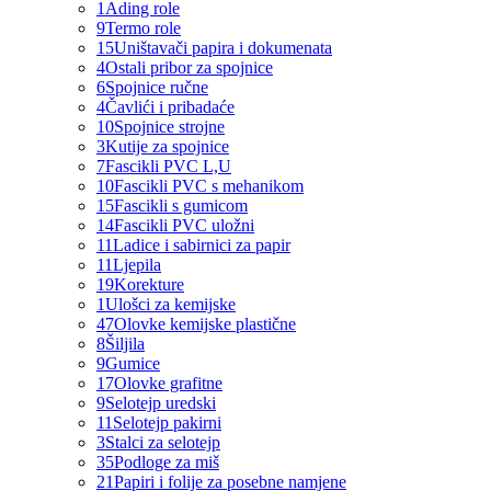
1
Ading role
9
Termo role
15
Uništavači papira i dokumenata
4
Ostali pribor za spojnice
6
Spojnice ručne
4
Čavlići i pribadaće
10
Spojnice strojne
3
Kutije za spojnice
7
Fascikli PVC L,U
10
Fascikli PVC s mehanikom
15
Fascikli s gumicom
14
Fascikli PVC uložni
11
Ladice i sabirnici za papir
11
Ljepila
19
Korekture
1
Ulošci za kemijske
47
Olovke kemijske plastične
8
Šiljila
9
Gumice
17
Olovke grafitne
9
Selotejp uredski
11
Selotejp pakirni
3
Stalci za selotejp
35
Podloge za miš
21
Papiri i folije za posebne namjene