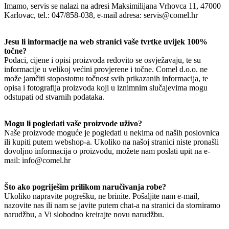
Imamo, servis se nalazi na adresi Maksimilijana Vrhovca 11, 47000
Karlovac, tel.: 047/858-038, e-mail adresa: servis@comel.hr
Jesu li informacije na web stranici vaše tvrtke uvijek 100%
točne?
Podaci, cijene i opisi proizvoda redovito se osvježavaju, te su
informacije u velikoj većini provjerene i točne. Comel d.o.o. ne
može jamčiti stopostotnu točnost svih prikazanih informacija, te
opisa i fotografija proizvoda koji u iznimnim slučajevima mogu
odstupati od stvarnih podataka.
Mogu li pogledati vaše proizvode uživo?
Naše proizvode moguće je pogledati u nekima od naših poslovnica
ili kupiti putem webshop-a. Ukoliko na našoj stranici niste pronašli
dovoljno informacija o proizvodu, možete nam poslati upit na e-
mail: info@comel.hr
Što ako pogriješim prilikom naručivanja robe?
Ukoliko napravite pogrešku, ne brinite. Pošaljite nam e-mail,
nazovite nas ili nam se javite putem chat-a na stranici da storniramo
narudžbu, a Vi slobodno kreirajte novu narudžbu.