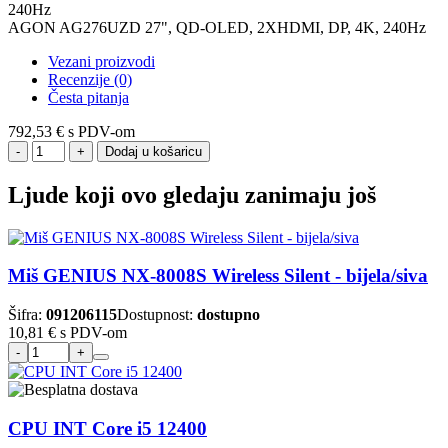
AGON AG276UZD 27", QD-OLED, 2XHDMI, DP, 4K, 240Hz
Vezani proizvodi
Recenzije (0)
Česta pitanja
792,53 €
s PDV-om
Dodaj u košaricu
Ljude koji ovo gledaju zanimaju još
Miš GENIUS NX-8008S Wireless Silent - bijela/siva
Šifra:
091206115
Dostupnost:
dostupno
10,81 €
s PDV-om
CPU INT Core i5 12400