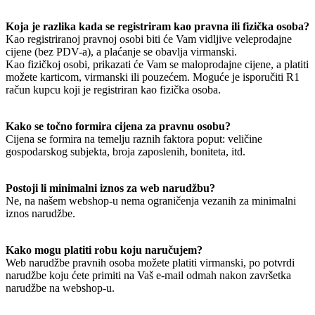
Koja je razlika kada se registriram kao pravna ili fizička osoba?
Kao registriranoj pravnoj osobi biti će Vam vidljive veleprodajne
cijene (bez PDV-a), a plaćanje se obavlja virmanski.
Kao fizičkoj osobi, prikazati će Vam se maloprodajne cijene, a platiti
možete karticom, virmanski ili pouzećem. Moguće je isporučiti R1
račun kupcu koji je registriran kao fizička osoba.
Kako se točno formira cijena za pravnu osobu?
Cijena se formira na temelju raznih faktora poput: veličine
gospodarskog subjekta, broja zaposlenih, boniteta, itd.
Postoji li minimalni iznos za web narudžbu?
Ne, na našem webshop-u nema ograničenja vezanih za minimalni
iznos narudžbe.
Kako mogu platiti robu koju naručujem?
Web narudžbe pravnih osoba možete platiti virmanski, po potvrdi
narudžbe koju ćete primiti na Vaš e-mail odmah nakon završetka
narudžbe na webshop-u.