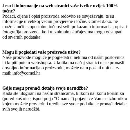
Jesu li informacije na web stranici vaše tvrtke uvijek 100%
točne?
Podaci, cijene i opisi proizvoda redovito se osvježavaju, te su
informacije u velikoj većini provjerene i točne. Comel d.o.o. ne
može jamčiti stopostotnu točnost svih prikazanih informacija, opisa i
fotografija proizvoda koji u iznimnim slučajevima mogu odstupati
od stvarnih podataka.
Mogu li pogledati vaše proizvode uživo?
Naše proizvode moguće je pogledati u nekima od naših poslovnica
ili kupiti putem webshop-a. Ukoliko na našoj stranici niste pronašli
dovoljno informacija o proizvodu, možete nam poslati upit na e-
mail: info@comel.hr
Gdje mogu pronaći detalje svoje narudžbe?
Kada ste ulogirani na našim stranicama, klikom na ikonu korisnika
(pored košarice, ispod polja “O nama”) pojavit će Vam se izbornik u
kojem možete provjeriti i urediti sve svoje podatke te pronaći detalje
svih svojih narudžbi.