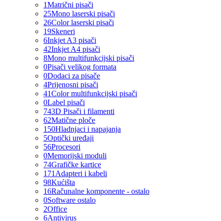
1
Matrični pisači
25
Mono laserski pisači
26
Color laserski pisači
19
Skeneri
6
Inkjet A3 pisači
42
Inkjet A4 pisači
8
Mono multifunkcijski pisači
0
Pisači velikog formata
0
Dodaci za pisače
4
Prijenosni pisači
41
Color multifunkcijski pisači
0
Label pisači
74
3D Pisači i filamenti
62
Matične ploče
150
Hladnjaci i napajanja
5
Optički uređaji
56
Procesori
0
Memorijski moduli
74
Grafičke kartice
171
Adapteri i kabeli
98
Kućišta
16
Računalne komponente - ostalo
0
Software ostalo
2
Office
6
Antivirus