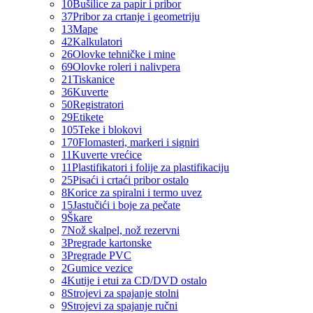
10
Bušilice za papir i pribor
37
Pribor za crtanje i geometriju
13
Mape
42
Kalkulatori
26
Olovke tehničke i mine
69
Olovke roleri i nalivpera
21
Tiskanice
36
Kuverte
50
Registratori
29
Etikete
105
Teke i blokovi
170
Flomasteri, markeri i signiri
11
Kuverte vrećice
11
Plastifikatori i folije za plastifikaciju
25
Pisaći i crtaći pribor ostalo
8
Korice za spiralni i termo uvez
15
Jastučići i boje za pečate
9
Škare
7
Nož skalpel, nož rezervni
3
Pregrade kartonske
3
Pregrade PVC
2
Gumice vezice
4
Kutije i etui za CD/DVD ostalo
8
Strojevi za spajanje stolni
9
Strojevi za spajanje ručni