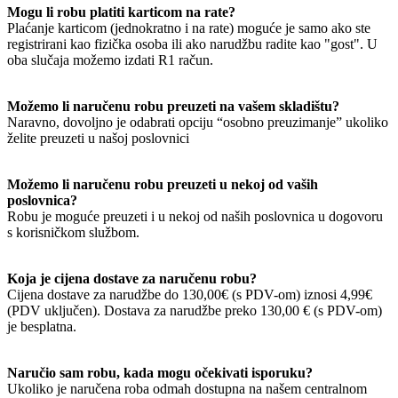
Mogu li robu platiti karticom na rate?
Plaćanje karticom (jednokratno i na rate) moguće je samo ako ste
registrirani kao fizička osoba ili ako narudžbu radite kao "gost". U
oba slučaja možemo izdati R1 račun.
Možemo li naručenu robu preuzeti na vašem skladištu?
Naravno, dovoljno je odabrati opciju “osobno preuzimanje” ukoliko
želite preuzeti u našoj poslovnici
Možemo li naručenu robu preuzeti u nekoj od vaših
poslovnica?
Robu je moguće preuzeti i u nekoj od naših poslovnica u dogovoru
s korisničkom službom.
Koja je cijena dostave za naručenu robu?
Cijena dostave za narudžbe do 130,00€ (s PDV-om) iznosi 4,99€
(PDV uključen). Dostava za narudžbe preko 130,00 € (s PDV-om)
je besplatna.
Naručio sam robu, kada mogu očekivati isporuku?
Ukoliko je naručena roba odmah dostupna na našem centralnom