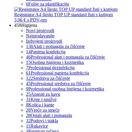
6
Folije za plastifikaciju
Registrator A4 široki TOP UP standard žuti s kutijom
3,06 €
s PDV-om
458
Higijena
Novi proizvodi
Najprodavanije
Izdvojeni proizvodi
138
Alati i pomagala za čišćenje
14
Papirna konfekcija
46
Professional alati i pomagala za čišćenje
15
Osobna higijena i kozmetika
7
Professional dezinfekcija
61
Professional papirna konfekcija
122
Sredstva za čišćenje
45
Professional sredstva za čišćenje
9
Professional osobna higijena i kozmetika
25
Aparati za kavu
31
Krpe i spužve
8
Kolica i kante
28
Vreće za smeće
28
Ostali alati i pomagala
32
Podovi i stakla
11
Rukavice
4
Papirnati ručnici