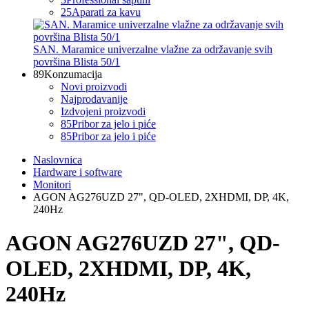
25
Aparati za kavu
SAN. Maramice univerzalne vlažne za održavanje svih
površina Blista 50/1
89
Konzumacija
Novi proizvodi
Najprodavanije
Izdvojeni proizvodi
85
Pribor za jelo i piće
85
Pribor za jelo i piće
Naslovnica
Hardware i software
Monitori
AGON AG276UZD 27", QD-OLED, 2XHDMI, DP, 4K,
240Hz
AGON AG276UZD 27", QD-
OLED, 2XHDMI, DP, 4K,
240Hz