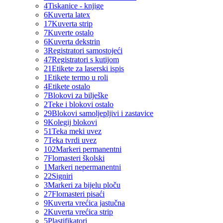
4
Tiskanice - knjige
6
Kuverta latex
17
Kuverta strip
7
Kuverte ostalo
6
Kuverta dekstrin
3
Registratori samostojeći
47
Registratori s kutijom
21
Etikete za laserski ispis
1
Etikete termo u roli
4
Etikete ostalo
7
Blokovi za bilješke
2
Teke i blokovi ostalo
29
Blokovi samoljepljivi i zastavice
9
Kolegij blokovi
51
Teka meki uvez
7
Teka tvrdi uvez
102
Markeri permanentni
7
Flomasteri školski
1
Markeri nepermanentni
22
Signiri
3
Markeri za bijelu ploču
27
Flomasteri pisaći
9
Kuverta vrećica jastučna
2
Kuverta vrećica strip
5
Plastifikatori