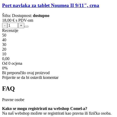
Port navlaka za tablet Noumea II 9/11", crna
Šifra:
Dostupnost:
dostupno
18,00 €
s PDV-om
Recenzije
5
0
4
0
3
0
2
0
1
0
0,00
Od 0 ocjena
0%
Bi preporučilo ovaj proizvod
Prijavite se da bi ostavili komentar
FAQ
Pravne osobe
Kako se mogu registrirati na webshop Comel-a?
Na naš webshop možete se registrirati kao pravna ili fizička osoba.