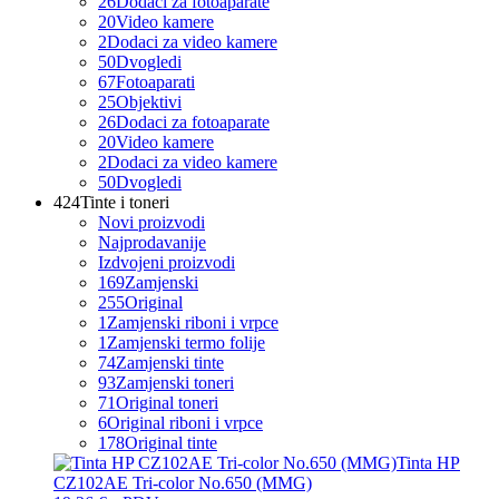
26
Dodaci za fotoaparate
20
Video kamere
2
Dodaci za video kamere
50
Dvogledi
67
Fotoaparati
25
Objektivi
26
Dodaci za fotoaparate
20
Video kamere
2
Dodaci za video kamere
50
Dvogledi
424
Tinte i toneri
Novi proizvodi
Najprodavanije
Izdvojeni proizvodi
169
Zamjenski
255
Original
1
Zamjenski riboni i vrpce
1
Zamjenski termo folije
74
Zamjenski tinte
93
Zamjenski toneri
71
Original toneri
6
Original riboni i vrpce
178
Original tinte
Tinta HP
CZ102AE Tri-color No.650 (MMG)