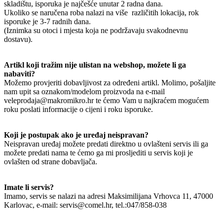
skladištu, isporuka je najčešće unutar 2 radna dana.
Ukoliko se naručena roba nalazi na više različitih lokacija, rok
isporuke je 3-7 radnih dana.
(Iznimka su otoci i mjesta koja ne podržavaju svakodnevnu
dostavu).
Artikl koji tražim nije ulistan na webshop, možete li ga
nabaviti?
Možemo provjeriti dobavljivost za određeni artikl. Molimo, pošaljite
nam upit sa oznakom/modelom proizvoda na e-mail
veleprodaja@makromikro.hr te ćemo Vam u najkraćem mogućem
roku poslati informacije o cijeni i roku isporuke.
Koji je postupak ako je uređaj neispravan?
Neispravan uređaj možete predati direktno u ovlašteni servis ili ga
možete predati nama te ćemo ga mi prosljediti u servis koji je
ovlašten od strane dobavljača.
Imate li servis?
Imamo, servis se nalazi na adresi Maksimilijana Vrhovca 11, 47000
Karlovac, e-mail: servis@comel.hr, tel.:047/858-038