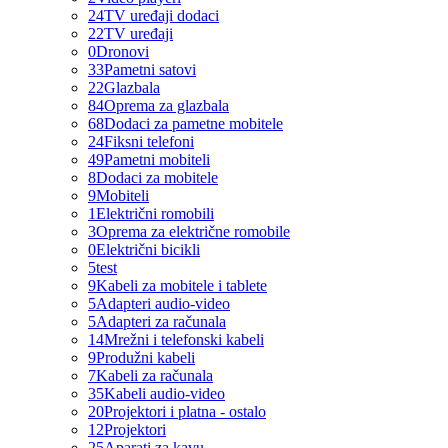
24
TV uređaji dodaci
22
TV uređaji
0
Dronovi
33
Pametni satovi
22
Glazbala
84
Oprema za glazbala
68
Dodaci za pametne mobitele
24
Fiksni telefoni
49
Pametni mobiteli
8
Dodaci za mobitele
9
Mobiteli
1
Električni romobili
3
Oprema za električne romobile
0
Električni bicikli
5
test
9
Kabeli za mobitele i tablete
5
Adapteri audio-video
5
Adapteri za računala
14
Mrežni i telefonski kabeli
9
Produžni kabeli
7
Kabeli za računala
35
Kabeli audio-video
20
Projektori i platna - ostalo
12
Projektori
25
Aparati za kavu