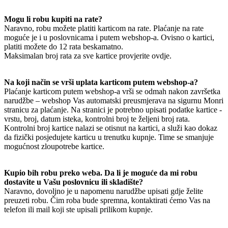
Mogu li robu kupiti na rate?
Naravno, robu možete platiti karticom na rate. Plaćanje na rate
moguće je i u poslovnicama i putem webshop-a. Ovisno o kartici,
platiti možete do 12 rata beskamatno.
Maksimalan broj rata za sve kartice provjerite ovdje.
Na koji način se vrši uplata karticom putem webshop-a?
Plaćanje karticom putem webshop-a vrši se odmah nakon završetka
narudžbe – webshop Vas automatski preusmjerava na sigurnu Monri
stranicu za plaćanje. Na stranici je potrebno upisati podatke kartice -
vrstu, broj, datum isteka, kontrolni broj te željeni broj rata.
Kontrolni broj kartice nalazi se otisnut na kartici, a služi kao dokaz
da fizički posjedujete karticu u trenutku kupnje. Time se smanjuje
mogućnost zloupotrebe kartice.
Kupio bih robu preko weba. Da li je moguće da mi robu
dostavite u Vašu poslovnicu ili skladište?
Naravno, dovoljno je u napomenu narudžbe upisati gdje želite
preuzeti robu. Čim roba bude spremna, kontaktirati ćemo Vas na
telefon ili mail koji ste upisali prilikom kupnje.