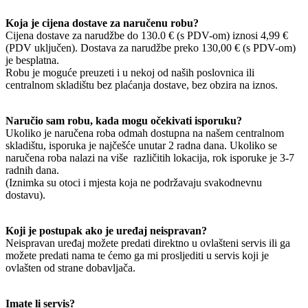
Koja je cijena dostave za naručenu robu?
Cijena dostave za narudžbe do 130.0 € (s PDV-om) iznosi 4,99 €
(PDV uključen). Dostava za narudžbe preko 130,00 € (s PDV-om)
je besplatna.
Robu je moguće preuzeti i u nekoj od naših poslovnica ili
centralnom skladištu bez plaćanja dostave, bez obzira na iznos.
Naručio sam robu, kada mogu očekivati isporuku?
Ukoliko je naručena roba odmah dostupna na našem centralnom
skladištu, isporuka je najčešće unutar 2 radna dana. Ukoliko se
naručena roba nalazi na više različitih lokacija, rok isporuke je 3-7
radnih dana.
(Iznimka su otoci i mjesta koja ne podržavaju svakodnevnu
dostavu).
Koji je postupak ako je uređaj neispravan?
Neispravan uređaj možete predati direktno u ovlašteni servis ili ga
možete predati nama te ćemo ga mi prosljediti u servis koji je
ovlašten od strane dobavljača.
Imate li servis?