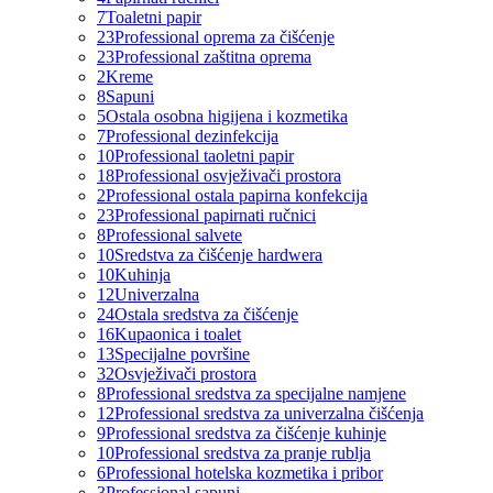
7
Toaletni papir
23
Professional oprema za čišćenje
23
Professional zaštitna oprema
2
Kreme
8
Sapuni
5
Ostala osobna higijena i kozmetika
7
Professional dezinfekcija
10
Professional taoletni papir
18
Professional osvježivači prostora
2
Professional ostala papirna konfekcija
23
Professional papirnati ručnici
8
Professional salvete
10
Sredstva za čišćenje hardwera
10
Kuhinja
12
Univerzalna
24
Ostala sredstva za čišćenje
16
Kupaonica i toalet
13
Specijalne površine
32
Osvježivači prostora
8
Professional sredstva za specijalne namjene
12
Professional sredstva za univerzalna čišćenja
9
Professional sredstva za čišćenje kuhinje
10
Professional sredstva za pranje rublja
6
Professional hotelska kozmetika i pribor
3
Professional sapuni