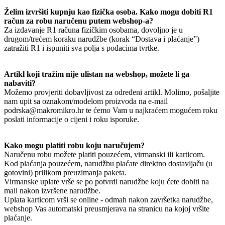
Želim izvršiti kupnju kao fizička osoba. Kako mogu dobiti R1
račun za robu naručenu putem webshop-a?
Za izdavanje R1 računa fizičkim osobama, dovoljno je u
drugom/trećem koraku narudžbe (korak “Dostava i plaćanje”)
zatražiti R1 i ispuniti sva polja s podacima tvrtke.
Artikl koji tražim nije ulistan na webshop, možete li ga
nabaviti?
Možemo provjeriti dobavljivost za određeni artikl. Molimo, pošaljite
nam upit sa oznakom/modelom proizvoda na e-mail
podrska@makromikro.hr te ćemo Vam u najkraćem mogućem roku
poslati informacije o cijeni i roku isporuke.
Kako mogu platiti robu koju naručujem?
Naručenu robu možete platiti pouzećem, virmanski ili karticom.
Kod plaćanja pouzećem, narudžbu plaćate direktno dostavljaču (u
gotovini) prilikom preuzimanja paketa.
Virmanske uplate vrše se po potvrdi narudžbe koju ćete dobiti na
mail nakon izvršene narudžbe.
Uplata karticom vrši se online - odmah nakon završetka narudžbe,
webshop Vas automatski preusmjerava na stranicu na kojoj vršite
plaćanje.