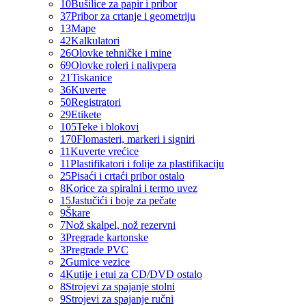
10
Bušilice za papir i pribor
37
Pribor za crtanje i geometriju
13
Mape
42
Kalkulatori
26
Olovke tehničke i mine
69
Olovke roleri i nalivpera
21
Tiskanice
36
Kuverte
50
Registratori
29
Etikete
105
Teke i blokovi
170
Flomasteri, markeri i signiri
11
Kuverte vrećice
11
Plastifikatori i folije za plastifikaciju
25
Pisaći i crtaći pribor ostalo
8
Korice za spiralni i termo uvez
15
Jastučići i boje za pečate
9
Škare
7
Nož skalpel, nož rezervni
3
Pregrade kartonske
3
Pregrade PVC
2
Gumice vezice
4
Kutije i etui za CD/DVD ostalo
8
Strojevi za spajanje stolni
9
Strojevi za spajanje ručni