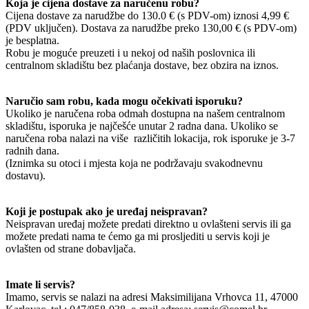
Koja je cijena dostave za naručenu robu?
Cijena dostave za narudžbe do 130.0 € (s PDV-om) iznosi 4,99 €
(PDV uključen). Dostava za narudžbe preko 130,00 € (s PDV-om)
je besplatna.
Robu je moguće preuzeti i u nekoj od naših poslovnica ili
centralnom skladištu bez plaćanja dostave, bez obzira na iznos.
Naručio sam robu, kada mogu očekivati isporuku?
Ukoliko je naručena roba odmah dostupna na našem centralnom
skladištu, isporuka je najčešće unutar 2 radna dana. Ukoliko se
naručena roba nalazi na više različitih lokacija, rok isporuke je 3-7
radnih dana.
(Iznimka su otoci i mjesta koja ne podržavaju svakodnevnu
dostavu).
Koji je postupak ako je uređaj neispravan?
Neispravan uređaj možete predati direktno u ovlašteni servis ili ga
možete predati nama te ćemo ga mi prosljediti u servis koji je
ovlašten od strane dobavljača.
Imate li servis?
Imamo, servis se nalazi na adresi Maksimilijana Vrhovca 11, 47000