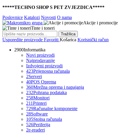
*****TECHNO SHOP S PET ZVJEZDICA*****
Poslovnice
Katalozi
Novosti
O nama
Akcije i promocije
Tinte i toneri
Tražilica
Usporedite proizvode
Favoriti
Košarica
Korisnički račun
2900
Informatika
Novi proizvodi
Najprodavanije
Izdvojeni proizvodi
423
Prijenosna računala
2
Serveri
40
POS Oprema
360
Mrežna oprema i napajanja
232
Pohrana podataka
258
Monitori
211
Printeri
729
Računalne komponente
28
Software
105
Stolna računala
526
Periferija
2
e-readeri