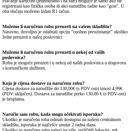
Plaćanje karticom (jednokratno i na rate) moguće je samo ako ste
registrirani kao fizička osoba ili ako narudžbu radite kao "gost". U
oba slučaja možemo izdati R1 račun.
Možemo li naručenu robu preuzeti na vašem skladištu?
Naravno, dovoljno je odabrati opciju “osobno preuzimanje” ukoliko
želite preuzeti u našoj poslovnici
Možemo li naručenu robu preuzeti u nekoj od vaših
poslovnica?
Robu je moguće preuzeti i u nekoj od naših poslovnica u dogovoru
s korisničkom službom.
Koja je cijena dostave za naručenu robu?
Cijena dostave za narudžbe do 130,00€ (s PDV-om) iznosi 4,99€
(PDV uključen). Dostava za narudžbe preko 130,00 € (s PDV-om)
je besplatna.
Naručio sam robu, kada mogu očekivati isporuku?
Ukoliko je naručena roba odmah dostupna na našem centralnom
skladištu, isporuka je najčešće unutar 2 radna dana.
Ukoliko se naručena roba nalazi na više različitih lokacija, rok