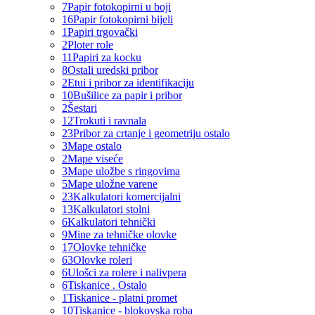
7
Papir fotokopirni u boji
16
Papir fotokopirni bijeli
1
Papiri trgovački
2
Ploter role
11
Papiri za kocku
8
Ostali uredski pribor
2
Etui i pribor za identifikaciju
10
Bušilice za papir i pribor
2
Šestari
12
Trokuti i ravnala
23
Pribor za crtanje i geometriju ostalo
3
Mape ostalo
2
Mape viseće
3
Mape uložbe s ringovima
5
Mape uložne varene
23
Kalkulatori komercijalni
13
Kalkulatori stolni
6
Kalkulatori tehnički
9
Mine za tehničke olovke
17
Olovke tehničke
63
Olovke roleri
6
Ulošci za rolere i nalivpera
6
Tiskanice . Ostalo
1
Tiskanice - platni promet
10
Tiskanice - blokovska roba