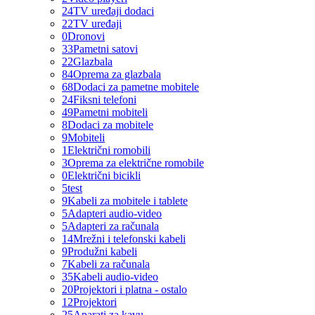
24
TV uređaji dodaci
22
TV uređaji
0
Dronovi
33
Pametni satovi
22
Glazbala
84
Oprema za glazbala
68
Dodaci za pametne mobitele
24
Fiksni telefoni
49
Pametni mobiteli
8
Dodaci za mobitele
9
Mobiteli
1
Električni romobili
3
Oprema za električne romobile
0
Električni bicikli
5
test
9
Kabeli za mobitele i tablete
5
Adapteri audio-video
5
Adapteri za računala
14
Mrežni i telefonski kabeli
9
Produžni kabeli
7
Kabeli za računala
35
Kabeli audio-video
20
Projektori i platna - ostalo
12
Projektori
25
Aparati za kavu