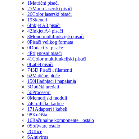
1
Matrični pisači
25
Mono laserski pisači
26
Color laserski pisači
19
Skeneri
6
Inkjet A3 pisači
42
Inkjet A4 pisači
8
Mono multifunkcijski pisači
0
Pisači velikog formata
0
Dodaci za pisače
4
Prijenosni pisači
41
Color multifunkcijski pisači
0
Label pisači
74
3D Pisači i filamenti
62
Matične ploče
150
Hladnjaci i napajanja
5
Optički uređaji
56
Procesori
0
Memorijski moduli
74
Grafičke kartice
171
Adapteri i kabeli
98
Kućišta
16
Računalne komponente - ostalo
0
Software ostalo
2
Office
6
Antivirus