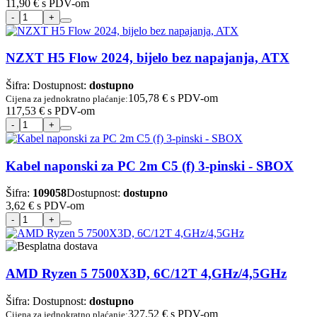
11,90 €
s PDV-om
NZXT H5 Flow 2024, bijelo bez napajanja, ATX
Šifra:
Dostupnost:
dostupno
105,78 €
s PDV-om
Cijena za jednokratno plaćanje:
117,53 €
s PDV-om
Kabel naponski za PC 2m C5 (f) 3-pinski - SBOX
Šifra:
109058
Dostupnost:
dostupno
3,62 €
s PDV-om
AMD Ryzen 5 7500X3D, 6C/12T 4,GHz/4,5GHz
Šifra:
Dostupnost:
dostupno
327,52 €
s PDV-om
Cijena za jednokratno plaćanje: