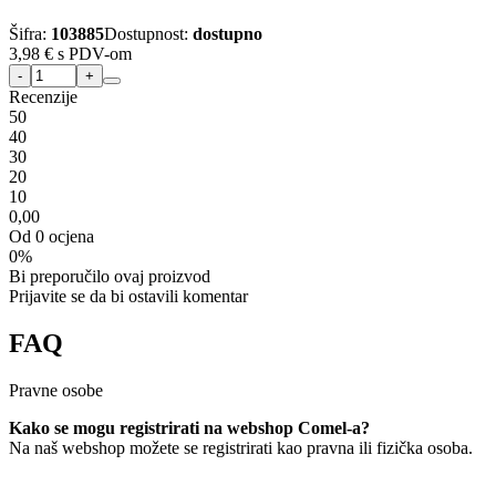
Šifra:
103885
Dostupnost:
dostupno
3,98 €
s PDV-om
Recenzije
5
0
4
0
3
0
2
0
1
0
0,00
Od 0 ocjena
0%
Bi preporučilo ovaj proizvod
Prijavite se da bi ostavili komentar
FAQ
Pravne osobe
Kako se mogu registrirati na webshop Comel-a?
Na naš webshop možete se registrirati kao pravna ili fizička osoba.