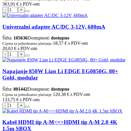
363,91 €
s PDV-om
Univerzalni adapter AC/DC 3-12V, 600mA
Šifra:
105636
Dostupnost:
dostupno
18,57 €
s PDV-om
Cijena za jednokratno plaćanje:
20,63 €
s PDV-om
Napajanje 850W Lian Li EDGE EG0850G, 80+
Gold, modular
Šifra:
801442
Dostupnost:
dostupno
120,38 €
s PDV-om
Cijena za jednokratno plaćanje:
133,75 €
s PDV-om
Kabel HDMI tip A-M<=>HDMI tip A-M 2.0 4K
1.5m SBOX