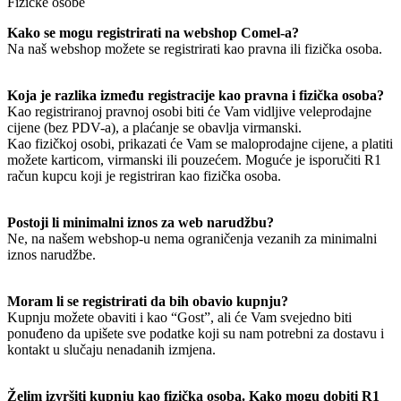
Fizičke osobe
Kako se mogu registrirati na webshop Comel-a?
Na naš webshop možete se registrirati kao pravna ili fizička osoba.
Koja je razlika između registracije kao pravna i fizička osoba?
Kao registriranoj pravnoj osobi biti će Vam vidljive veleprodajne
cijene (bez PDV-a), a plaćanje se obavlja virmanski.
Kao fizičkoj osobi, prikazati će Vam se maloprodajne cijene, a platiti
možete karticom, virmanski ili pouzećem. Moguće je isporučiti R1
račun kupcu koji je registriran kao fizička osoba.
Postoji li minimalni iznos za web narudžbu?
Ne, na našem webshop-u nema ograničenja vezanih za minimalni
iznos narudžbe.
Moram li se registrirati da bih obavio kupnju?
Kupnju možete obaviti i kao “Gost”, ali će Vam svejedno biti
ponuđeno da upišete sve podatke koji su nam potrebni za dostavu i
kontakt u slučaju nenadanih izmjena.
Želim izvršiti kupnju kao fizička osoba. Kako mogu dobiti R1