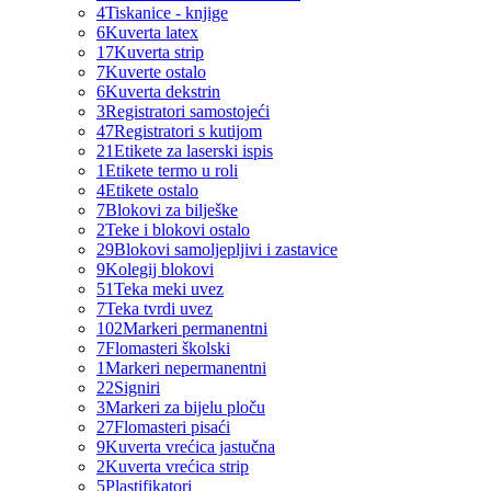
4
Tiskanice - knjige
6
Kuverta latex
17
Kuverta strip
7
Kuverte ostalo
6
Kuverta dekstrin
3
Registratori samostojeći
47
Registratori s kutijom
21
Etikete za laserski ispis
1
Etikete termo u roli
4
Etikete ostalo
7
Blokovi za bilješke
2
Teke i blokovi ostalo
29
Blokovi samoljepljivi i zastavice
9
Kolegij blokovi
51
Teka meki uvez
7
Teka tvrdi uvez
102
Markeri permanentni
7
Flomasteri školski
1
Markeri nepermanentni
22
Signiri
3
Markeri za bijelu ploču
27
Flomasteri pisaći
9
Kuverta vrećica jastučna
2
Kuverta vrećica strip
5
Plastifikatori