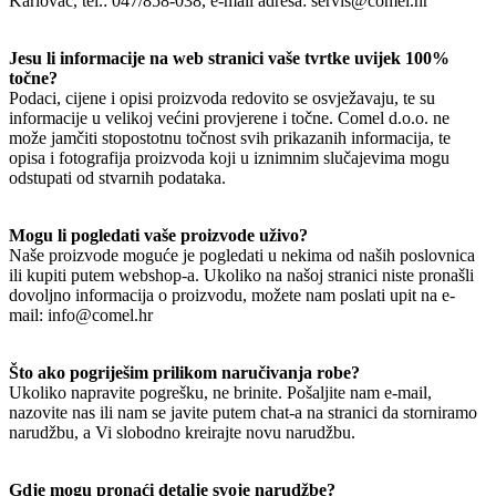
Karlovac, tel.: 047/858-038, e-mail adresa: servis@comel.hr
Jesu li informacije na web stranici vaše tvrtke uvijek 100%
točne?
Podaci, cijene i opisi proizvoda redovito se osvježavaju, te su
informacije u velikoj većini provjerene i točne. Comel d.o.o. ne
može jamčiti stopostotnu točnost svih prikazanih informacija, te
opisa i fotografija proizvoda koji u iznimnim slučajevima mogu
odstupati od stvarnih podataka.
Mogu li pogledati vaše proizvode uživo?
Naše proizvode moguće je pogledati u nekima od naših poslovnica
ili kupiti putem webshop-a. Ukoliko na našoj stranici niste pronašli
dovoljno informacija o proizvodu, možete nam poslati upit na e-
mail: info@comel.hr
Što ako pogriješim prilikom naručivanja robe?
Ukoliko napravite pogrešku, ne brinite. Pošaljite nam e-mail,
nazovite nas ili nam se javite putem chat-a na stranici da storniramo
narudžbu, a Vi slobodno kreirajte novu narudžbu.
Gdje mogu pronaći detalje svoje narudžbe?