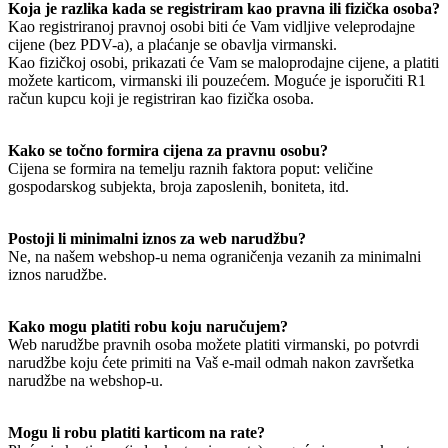
Koja je razlika kada se registriram kao pravna ili fizička osoba?
Kao registriranoj pravnoj osobi biti će Vam vidljive veleprodajne
cijene (bez PDV-a), a plaćanje se obavlja virmanski.
Kao fizičkoj osobi, prikazati će Vam se maloprodajne cijene, a platiti
možete karticom, virmanski ili pouzećem. Moguće je isporučiti R1
račun kupcu koji je registriran kao fizička osoba.
Kako se točno formira cijena za pravnu osobu?
Cijena se formira na temelju raznih faktora poput: veličine
gospodarskog subjekta, broja zaposlenih, boniteta, itd.
Postoji li minimalni iznos za web narudžbu?
Ne, na našem webshop-u nema ograničenja vezanih za minimalni
iznos narudžbe.
Kako mogu platiti robu koju naručujem?
Web narudžbe pravnih osoba možete platiti virmanski, po potvrdi
narudžbe koju ćete primiti na Vaš e-mail odmah nakon završetka
narudžbe na webshop-u.
Mogu li robu platiti karticom na rate?