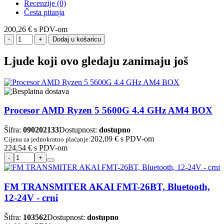
Recenzije (0)
Česta pitanja
200,26 €
s PDV-om
Dodaj u košaricu
Ljude koji ovo gledaju zanimaju još
Procesor AMD Ryzen 5 5600G 4.4 GHz AM4 BOX
Šifra:
090202133
Dostupnost:
dostupno
202,09 €
s PDV-om
Cijena za jednokratno plaćanje:
224,54 €
s PDV-om
FM TRANSMITER AKAI FMT-26BT, Bluetooth,
12-24V - crni
Šifra:
103562
Dostupnost:
dostupno