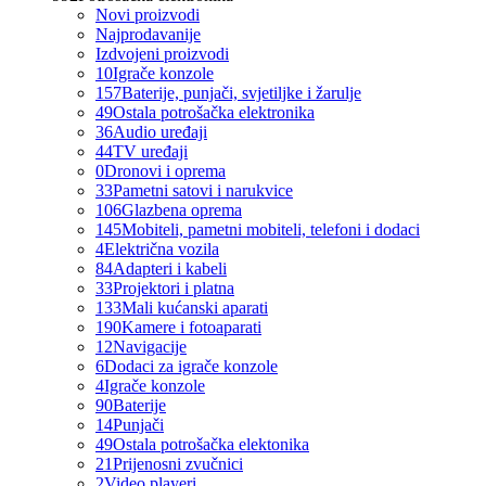
Novi proizvodi
Najprodavanije
Izdvojeni proizvodi
10
Igrače konzole
157
Baterije, punjači, svjetiljke i žarulje
49
Ostala potrošačka elektronika
36
Audio uređaji
44
TV uređaji
0
Dronovi i oprema
33
Pametni satovi i narukvice
106
Glazbena oprema
145
Mobiteli, pametni mobiteli, telefoni i dodaci
4
Električna vozila
84
Adapteri i kabeli
33
Projektori i platna
133
Mali kućanski aparati
190
Kamere i fotoaparati
12
Navigacije
6
Dodaci za igrače konzole
4
Igrače konzole
90
Baterije
14
Punjači
49
Ostala potrošačka elektonika
21
Prijenosni zvučnici
2
Video playeri