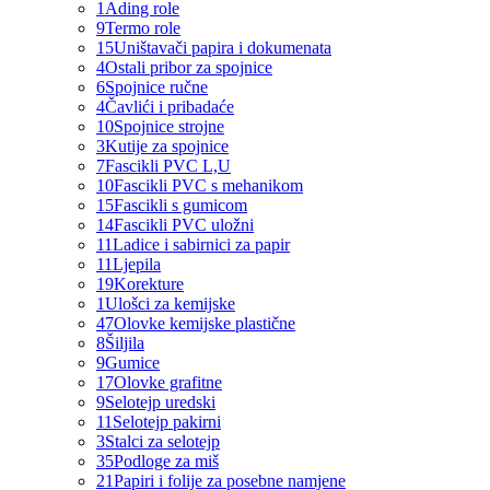
1
Ading role
9
Termo role
15
Uništavači papira i dokumenata
4
Ostali pribor za spojnice
6
Spojnice ručne
4
Čavlići i pribadaće
10
Spojnice strojne
3
Kutije za spojnice
7
Fascikli PVC L,U
10
Fascikli PVC s mehanikom
15
Fascikli s gumicom
14
Fascikli PVC uložni
11
Ladice i sabirnici za papir
11
Ljepila
19
Korekture
1
Ulošci za kemijske
47
Olovke kemijske plastične
8
Šiljila
9
Gumice
17
Olovke grafitne
9
Selotejp uredski
11
Selotejp pakirni
3
Stalci za selotejp
35
Podloge za miš
21
Papiri i folije za posebne namjene