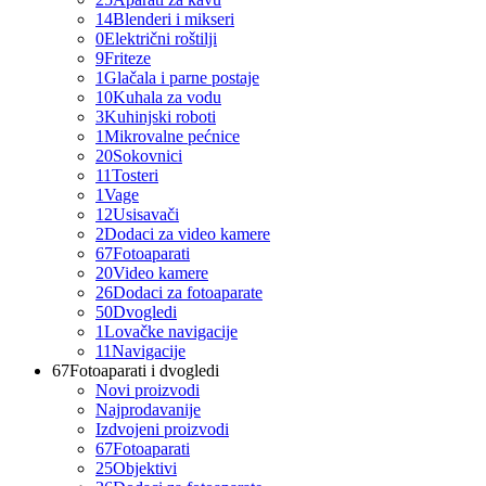
14
Blenderi i mikseri
0
Električni roštilji
9
Friteze
1
Glačala i parne postaje
10
Kuhala za vodu
3
Kuhinjski roboti
1
Mikrovalne pećnice
20
Sokovnici
11
Tosteri
1
Vage
12
Usisavači
2
Dodaci za video kamere
67
Fotoaparati
20
Video kamere
26
Dodaci za fotoaparate
50
Dvogledi
1
Lovačke navigacije
11
Navigacije
67
Fotoaparati i dvogledi
Novi proizvodi
Najprodavanije
Izdvojeni proizvodi
67
Fotoaparati
25
Objektivi