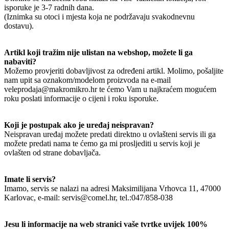
isporuke je 3-7 radnih dana.
(Iznimka su otoci i mjesta koja ne podržavaju svakodnevnu
dostavu).
Artikl koji tražim nije ulistan na webshop, možete li ga
nabaviti?
Možemo provjeriti dobavljivost za određeni artikl. Molimo, pošaljite
nam upit sa oznakom/modelom proizvoda na e-mail
veleprodaja@makromikro.hr te ćemo Vam u najkraćem mogućem
roku poslati informacije o cijeni i roku isporuke.
Koji je postupak ako je uređaj neispravan?
Neispravan uređaj možete predati direktno u ovlašteni servis ili ga
možete predati nama te ćemo ga mi prosljediti u servis koji je
ovlašten od strane dobavljača.
Imate li servis?
Imamo, servis se nalazi na adresi Maksimilijana Vrhovca 11, 47000
Karlovac, e-mail: servis@comel.hr, tel.:047/858-038
Jesu li informacije na web stranici vaše tvrtke uvijek 100%