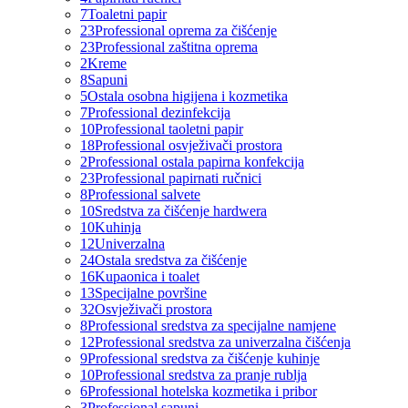
7
Toaletni papir
23
Professional oprema za čišćenje
23
Professional zaštitna oprema
2
Kreme
8
Sapuni
5
Ostala osobna higijena i kozmetika
7
Professional dezinfekcija
10
Professional taoletni papir
18
Professional osvježivači prostora
2
Professional ostala papirna konfekcija
23
Professional papirnati ručnici
8
Professional salvete
10
Sredstva za čišćenje hardwera
10
Kuhinja
12
Univerzalna
24
Ostala sredstva za čišćenje
16
Kupaonica i toalet
13
Specijalne površine
32
Osvježivači prostora
8
Professional sredstva za specijalne namjene
12
Professional sredstva za univerzalna čišćenja
9
Professional sredstva za čišćenje kuhinje
10
Professional sredstva za pranje rublja
6
Professional hotelska kozmetika i pribor
3
Professional sapuni