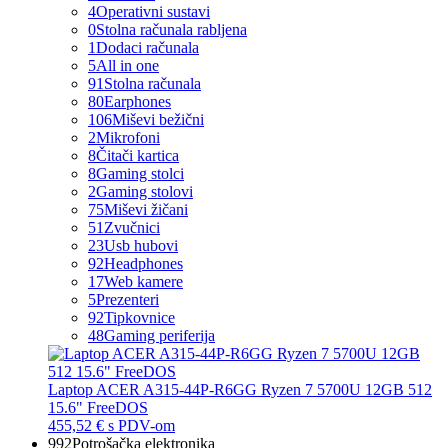
4
Operativni sustavi
0
Stolna računala rabljena
1
Dodaci računala
5
All in one
91
Stolna računala
80
Earphones
106
Miševi bežični
2
Mikrofoni
8
Čitači kartica
8
Gaming stolci
2
Gaming stolovi
75
Miševi žičani
51
Zvučnici
23
Usb hubovi
92
Headphones
17
Web kamere
5
Prezenteri
92
Tipkovnice
48
Gaming periferija
Laptop ACER A315-44P-R6GG Ryzen 7 5700U 12GB 512
15.6" FreeDOS
455,52 €
s PDV-om
992
Potrošačka elektronika