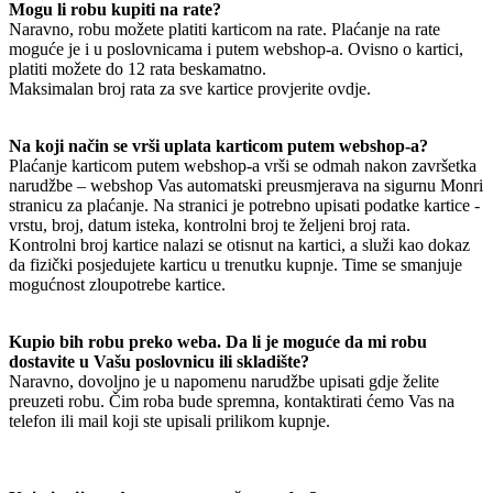
Mogu li robu kupiti na rate?
Naravno, robu možete platiti karticom na rate. Plaćanje na rate
moguće je i u poslovnicama i putem webshop-a. Ovisno o kartici,
platiti možete do 12 rata beskamatno.
Maksimalan broj rata za sve kartice provjerite ovdje.
Na koji način se vrši uplata karticom putem webshop-a?
Plaćanje karticom putem webshop-a vrši se odmah nakon završetka
narudžbe – webshop Vas automatski preusmjerava na sigurnu Monri
stranicu za plaćanje. Na stranici je potrebno upisati podatke kartice -
vrstu, broj, datum isteka, kontrolni broj te željeni broj rata.
Kontrolni broj kartice nalazi se otisnut na kartici, a služi kao dokaz
da fizički posjedujete karticu u trenutku kupnje. Time se smanjuje
mogućnost zloupotrebe kartice.
Kupio bih robu preko weba. Da li je moguće da mi robu
dostavite u Vašu poslovnicu ili skladište?
Naravno, dovoljno je u napomenu narudžbe upisati gdje želite
preuzeti robu. Čim roba bude spremna, kontaktirati ćemo Vas na
telefon ili mail koji ste upisali prilikom kupnje.