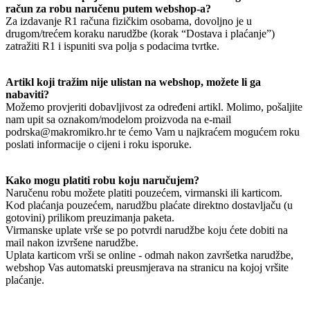
račun za robu naručenu putem webshop-a?
Za izdavanje R1 računa fizičkim osobama, dovoljno je u
drugom/trećem koraku narudžbe (korak “Dostava i plaćanje”)
zatražiti R1 i ispuniti sva polja s podacima tvrtke.
Artikl koji tražim nije ulistan na webshop, možete li ga
nabaviti?
Možemo provjeriti dobavljivost za određeni artikl. Molimo, pošaljite
nam upit sa oznakom/modelom proizvoda na e-mail
podrska@makromikro.hr te ćemo Vam u najkraćem mogućem roku
poslati informacije o cijeni i roku isporuke.
Kako mogu platiti robu koju naručujem?
Naručenu robu možete platiti pouzećem, virmanski ili karticom.
Kod plaćanja pouzećem, narudžbu plaćate direktno dostavljaču (u
gotovini) prilikom preuzimanja paketa.
Virmanske uplate vrše se po potvrdi narudžbe koju ćete dobiti na
mail nakon izvršene narudžbe.
Uplata karticom vrši se online - odmah nakon završetka narudžbe,
webshop Vas automatski preusmjerava na stranicu na kojoj vršite
plaćanje.