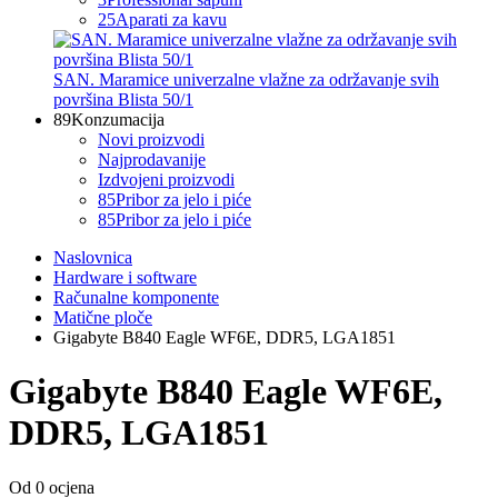
25
Aparati za kavu
SAN. Maramice univerzalne vlažne za održavanje svih
površina Blista 50/1
89
Konzumacija
Novi proizvodi
Najprodavanije
Izdvojeni proizvodi
85
Pribor za jelo i piće
85
Pribor za jelo i piće
Naslovnica
Hardware i software
Računalne komponente
Matične ploče
Gigabyte B840 Eagle WF6E, DDR5, LGA1851
Gigabyte B840 Eagle WF6E,
DDR5, LGA1851
Od 0 ocjena