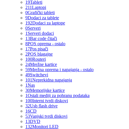
19
Tableti
211
Laptopi
0
Grafički tableti
9
Dodaci za tablete
192
Dodaci za laptope
0
Serveri
1
Serveri dodaci
13
Bar code čitači
8
POS oprema - ostalo
17
Pos pisači
2
POS blagajne
100
Routeri
24
Mrežne kartice
59
Mrežna oprema i napajanja - ostalo
49
Switchevi
101
Neprekidna napajanja
1
Nas
30
Memorijske kartice
1
Ostali mediji za pohranu podataka
100
Interni tvrdi diskovi
32
Usb flash drive
16
CD
53
Vanjski tvrdi diskovi
13
DVD
132
Monitori LED