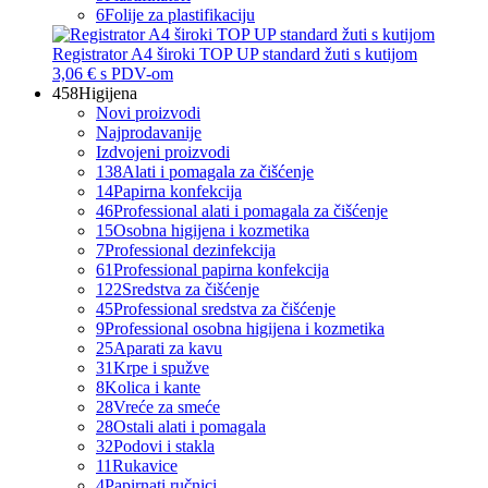
6
Folije za plastifikaciju
Registrator A4 široki TOP UP standard žuti s kutijom
3,06 €
s PDV-om
458
Higijena
Novi proizvodi
Najprodavanije
Izdvojeni proizvodi
138
Alati i pomagala za čišćenje
14
Papirna konfekcija
46
Professional alati i pomagala za čišćenje
15
Osobna higijena i kozmetika
7
Professional dezinfekcija
61
Professional papirna konfekcija
122
Sredstva za čišćenje
45
Professional sredstva za čišćenje
9
Professional osobna higijena i kozmetika
25
Aparati za kavu
31
Krpe i spužve
8
Kolica i kante
28
Vreće za smeće
28
Ostali alati i pomagala
32
Podovi i stakla
11
Rukavice
4
Papirnati ručnici