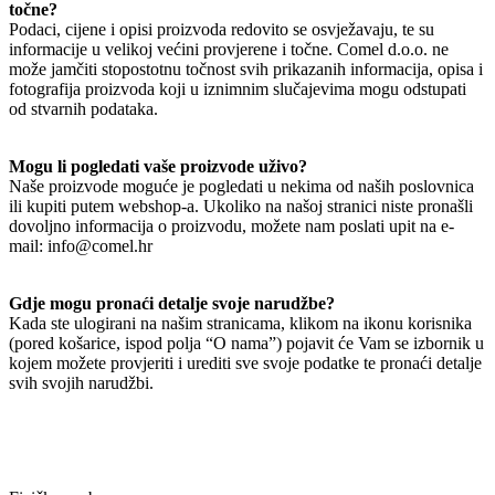
točne?
Podaci, cijene i opisi proizvoda redovito se osvježavaju, te su
informacije u velikoj većini provjerene i točne. Comel d.o.o. ne
može jamčiti stopostotnu točnost svih prikazanih informacija, opisa i
fotografija proizvoda koji u iznimnim slučajevima mogu odstupati
od stvarnih podataka.
Mogu li pogledati vaše proizvode uživo?
Naše proizvode moguće je pogledati u nekima od naših poslovnica
ili kupiti putem webshop-a. Ukoliko na našoj stranici niste pronašli
dovoljno informacija o proizvodu, možete nam poslati upit na e-
mail: info@comel.hr
Gdje mogu pronaći detalje svoje narudžbe?
Kada ste ulogirani na našim stranicama, klikom na ikonu korisnika
(pored košarice, ispod polja “O nama”) pojavit će Vam se izbornik u
kojem možete provjeriti i urediti sve svoje podatke te pronaći detalje
svih svojih narudžbi.