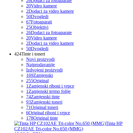
26
Dodaci za fotoaparate
20
Video kamere
2
Dodaci za video kamere
50
Dvogledi
67
Fotoaparati
25
Objektivi
26
Dodaci za fotoaparate
20
Video kamere
2
Dodaci za video kamere
50
Dvogledi
424
Tinte i toneri
Novi proizvodi
Najprodavanije
Izdvojeni proizvodi
169
Zamjenski
255
Original
1
Zamjenski riboni i vrpce
1
Zamjenski termo folije
74
Zamjenski tinte
93
Zamjenski toneri
71
Original toneri
6
Original riboni i vrpce
178
Original tinte
Tinta HP
CZ102AE Tri-color No.650 (MMG)