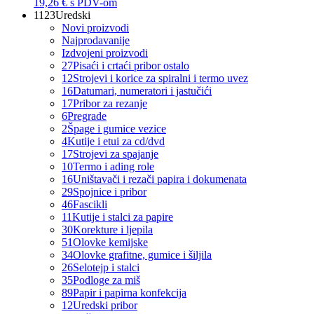
19,26 €
s PDV-om
1123
Uredski
Novi proizvodi
Najprodavanije
Izdvojeni proizvodi
27
Pisaći i crtaći pribor ostalo
12
Strojevi i korice za spiralni i termo uvez
16
Datumari, numeratori i jastučići
17
Pribor za rezanje
6
Pregrade
2
Špage i gumice vezice
4
Kutije i etui za cd/dvd
17
Strojevi za spajanje
10
Termo i ading role
16
Uništavači i rezači papira i dokumenata
29
Spojnice i pribor
46
Fascikli
11
Kutije i stalci za papire
30
Korekture i ljepila
51
Olovke kemijske
34
Olovke grafitne, gumice i šiljila
26
Selotejp i stalci
35
Podloge za miš
89
Papir i papirna konfekcija
12
Uredski pribor