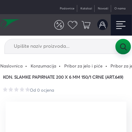
Poslovnice
Katalozi
Novosti
O nama
Naslovnica
Konzumacija
Pribor za jelo i piće
Pribor za j
KON. SLAMKE PAPIRNATE 200 X 6 MM 150/1 CRNE (ART.649)
Od 0 ocjena