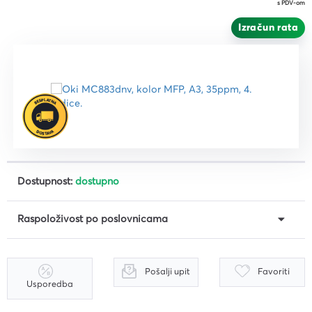
s PDV-om
Izračun rata
Dostupnost:
dostupno
Raspoloživost po poslovnicama
Pošalji upit
Favoriti
Usporedba