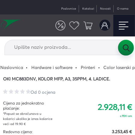
Poslovnice
Katalozi
Novosti
O nama
Naslovnica
Hardware i software
Printeri
Color laserski p
OKI MC883DNV, KOLOR MFP, A3, 35PPM, 4. LADICE.
Od 0 ocjena
Cijena za jednokratno
2.928,11 €
plaćanje:
*Popust se obračunava u
s PDV-om
košarici ukoliko je iznos košarice
veći od 19.90 €
Redovna cijena:
3.253,45 €