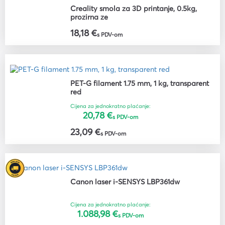
Creality smola za 3D printanje, 0.5kg,
prozirna ze
18,18 €
s PDV-om
PET-G filament 1.75 mm, 1 kg, transparent
red
Cijena za jednokratno plaćanje:
20,78 €
s PDV-om
23,09 €
s PDV-om
Canon laser i-SENSYS LBP361dw
Cijena za jednokratno plaćanje:
1.088,98 €
s PDV-om