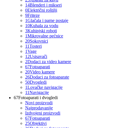
14
Blenderi i mikseri
0
Električni roštilji
9
Friteze
1
Glačala i parne postaje
10
Kuhala za vodu
3
Kuhinjski roboti
1
Mikrovalne pećnice
20
Sokovnici
11
Tosteri
1
Vage
12
Usisavači
2
Dodaci za video kamere
67
Fotoaparati
20
Video kamere
26
Dodaci za fotoaparate
50
Dvogledi
1
Lovačke navigacije
11
Navigacije
67
Fotoaparati i dvogledi
Novi proizvodi
Najprodavanije
Izdvojeni proizvodi
67
Fotoaparati
25
Objektivi