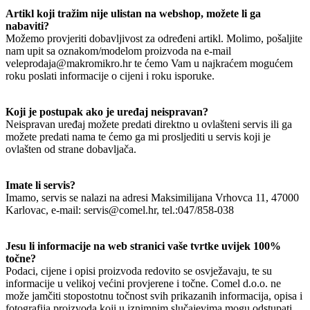
Artikl koji tražim nije ulistan na webshop, možete li ga
nabaviti?
Možemo provjeriti dobavljivost za određeni artikl. Molimo, pošaljite
nam upit sa oznakom/modelom proizvoda na e-mail
veleprodaja@makromikro.hr te ćemo Vam u najkraćem mogućem
roku poslati informacije o cijeni i roku isporuke.
Koji je postupak ako je uređaj neispravan?
Neispravan uređaj možete predati direktno u ovlašteni servis ili ga
možete predati nama te ćemo ga mi prosljediti u servis koji je
ovlašten od strane dobavljača.
Imate li servis?
Imamo, servis se nalazi na adresi Maksimilijana Vrhovca 11, 47000
Karlovac, e-mail: servis@comel.hr, tel.:047/858-038
Jesu li informacije na web stranici vaše tvrtke uvijek 100%
točne?
Podaci, cijene i opisi proizvoda redovito se osvježavaju, te su
informacije u velikoj većini provjerene i točne. Comel d.o.o. ne
može jamčiti stopostotnu točnost svih prikazanih informacija, opisa i
fotografija proizvoda koji u iznimnim slučajevima mogu odstupati