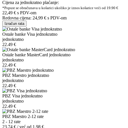
Cijena za jednokratno plaćanje:
*Popust se obračunava u košarici ukoliko je iznos košarice veći od 19.90 €
22,49 €
s PDV-om
Redovna cijena:
24,99 €
s PDV-om
Izračun rata
Ostale banke Visa jednokratno
jednokratno
22.49 €
Ostale banke MasterCard jednokratno
jednokratno
22.49 €
PBZ Maestro jednokratno
jednokratno
22.49 €
PBZ Visa jednokratno
jednokratno
22.49 €
PBZ Maestro 2-12 rate
2 - 12 rate
23.74 € / već od 1.98 €