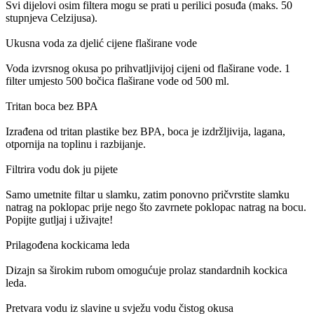
Svi dijelovi osim filtera mogu se prati u perilici posuđa (maks. 50
stupnjeva Celzijusa).
Ukusna voda za djelić cijene flaširane vode
Voda izvrsnog okusa po prihvatljivijoj cijeni od flaširane vode. 1
filter umjesto 500 bočica flaširane vode od 500 ml.
Tritan boca bez BPA
Izrađena od tritan plastike bez BPA, boca je izdržljivija, lagana,
otpornija na toplinu i razbijanje.
Filtrira vodu dok ju pijete
Samo umetnite filtar u slamku, zatim ponovno pričvrstite slamku
natrag na poklopac prije nego što zavrnete poklopac natrag na bocu.
Popijte gutljaj i uživajte!
Prilagođena kockicama leda
Dizajn sa širokim rubom omogućuje prolaz standardnih kockica
leda.
Pretvara vodu iz slavine u svježu vodu čistog okusa