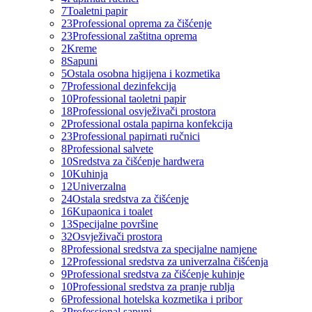
7
Toaletni papir
23
Professional oprema za čišćenje
23
Professional zaštitna oprema
2
Kreme
8
Sapuni
5
Ostala osobna higijena i kozmetika
7
Professional dezinfekcija
10
Professional taoletni papir
18
Professional osvježivači prostora
2
Professional ostala papirna konfekcija
23
Professional papirnati ručnici
8
Professional salvete
10
Sredstva za čišćenje hardwera
10
Kuhinja
12
Univerzalna
24
Ostala sredstva za čišćenje
16
Kupaonica i toalet
13
Specijalne površine
32
Osvježivači prostora
8
Professional sredstva za specijalne namjene
12
Professional sredstva za univerzalna čišćenja
9
Professional sredstva za čišćenje kuhinje
10
Professional sredstva za pranje rublja
6
Professional hotelska kozmetika i pribor
3
Professional sapuni