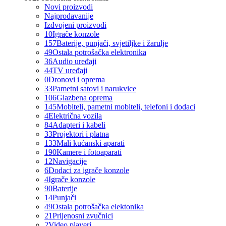
Novi proizvodi
Najprodavanije
Izdvojeni proizvodi
10
Igrače konzole
157
Baterije, punjači, svjetiljke i žarulje
49
Ostala potrošačka elektronika
36
Audio uređaji
44
TV uređaji
0
Dronovi i oprema
33
Pametni satovi i narukvice
106
Glazbena oprema
145
Mobiteli, pametni mobiteli, telefoni i dodaci
4
Električna vozila
84
Adapteri i kabeli
33
Projektori i platna
133
Mali kućanski aparati
190
Kamere i fotoaparati
12
Navigacije
6
Dodaci za igrače konzole
4
Igrače konzole
90
Baterije
14
Punjači
49
Ostala potrošačka elektonika
21
Prijenosni zvučnici
2
Video playeri