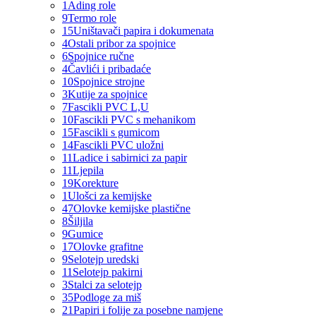
1
Ading role
9
Termo role
15
Uništavači papira i dokumenata
4
Ostali pribor za spojnice
6
Spojnice ručne
4
Čavlići i pribadaće
10
Spojnice strojne
3
Kutije za spojnice
7
Fascikli PVC L,U
10
Fascikli PVC s mehanikom
15
Fascikli s gumicom
14
Fascikli PVC uložni
11
Ladice i sabirnici za papir
11
Ljepila
19
Korekture
1
Ulošci za kemijske
47
Olovke kemijske plastične
8
Šiljila
9
Gumice
17
Olovke grafitne
9
Selotejp uredski
11
Selotejp pakirni
3
Stalci za selotejp
35
Podloge za miš
21
Papiri i folije za posebne namjene