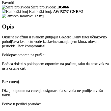
Favoriti
Šifra proizvoda:
105066
Kataloški broj:
AWP2731GNR/31
Jamstvo:
12 mj
Opis
Okusite svježinu u svakom gutljaju! GoZero Daily filter učinkovito
poboljšava kvalitetu vode iz slavine smanjenjem klora, olova i
pesticida. Bez kompromisa!
Poklopac otporan na prašinu
Bočica dolazi s poklopcem otpornim na prašinu, tako da nastavak za
usta ostane čist.
Bez curenja
Dizajn otporan na curenje osigurava da se voda ne prolije u vašu
torbu.
Perivo u perilici posuđa*