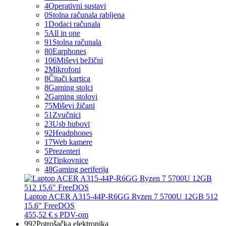
4
Operativni sustavi
0
Stolna računala rabljena
1
Dodaci računala
5
All in one
91
Stolna računala
80
Earphones
106
Miševi bežični
2
Mikrofoni
8
Čitači kartica
8
Gaming stolci
2
Gaming stolovi
75
Miševi žičani
51
Zvučnici
23
Usb hubovi
92
Headphones
17
Web kamere
5
Prezenteri
92
Tipkovnice
48
Gaming periferija
Laptop ACER A315-44P-R6GG Ryzen 7 5700U 12GB 512
15.6" FreeDOS
455,52 €
s PDV-om
992
Potrošačka elektronika