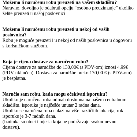
Možemo li naručenu robu preuzeti na vašem skladištu?
Naravno, dovoljno je odabrati opciju “osobno preuzimanje” ukoliko
želite preuzeti u našoj poslovnici
Možemo li naručenu robu preuzeti u nekoj od vaših
poslovnica?
Robu je moguće preuzeti i u nekoj od naših poslovnica u dogovoru
s korisničkom službom.
Koja je cijena dostave za naručenu robu?
Cijena dostave za narudžbe do 130,00€ (s PDV-om) iznosi 4,99€
(PDV uključen). Dostava za narudžbe preko 130,00 € (s PDV-om)
je besplatna.
Naručio sam robu, kada mogu očekivati isporuku?
Ukoliko je naručena roba odmah dostupna na našem centralnom
skladištu, isporuka je najčešće unutar 2 radna dana.
Ukoliko se naručena roba nalazi na više različitih lokacija, rok
isporuke je 3-7 radnih dana.
(Iznimka su otoci i mjesta koja ne podržavaju svakodnevnu
dostavu).