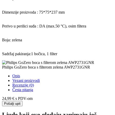
Dimenzije proizvoda : 75*75*237 mm
Perivo u perilici suđa : DA (max.50 °C), osim filtera
Boja: zelena
Sadržaj pakiranja:1 bočica, 1 filter
Philips GoZero boca s filterom zelena AWP2731GNR
Opis
Vezani proizvodi
Recenzije (0)
Česta pitanja
24,99 €
s PDV-om
Pošalji upit
Ljude koji ovo gledaju zanimaju još