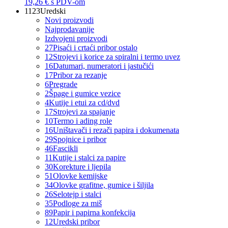
19,26 €
s PDV-om
1123
Uredski
Novi proizvodi
Najprodavanije
Izdvojeni proizvodi
27
Pisaći i crtaći pribor ostalo
12
Strojevi i korice za spiralni i termo uvez
16
Datumari, numeratori i jastučići
17
Pribor za rezanje
6
Pregrade
2
Špage i gumice vezice
4
Kutije i etui za cd/dvd
17
Strojevi za spajanje
10
Termo i ading role
16
Uništavači i rezači papira i dokumenata
29
Spojnice i pribor
46
Fascikli
11
Kutije i stalci za papire
30
Korekture i ljepila
51
Olovke kemijske
34
Olovke grafitne, gumice i šiljila
26
Selotejp i stalci
35
Podloge za miš
89
Papir i papirna konfekcija
12
Uredski pribor