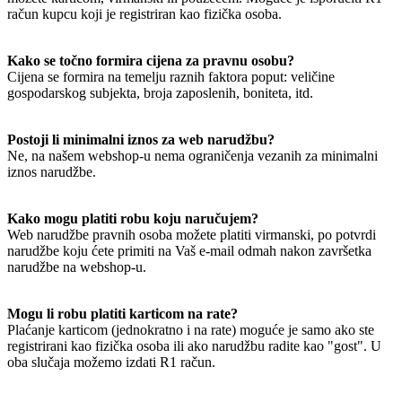
račun kupcu koji je registriran kao fizička osoba.
Kako se točno formira cijena za pravnu osobu?
Cijena se formira na temelju raznih faktora poput: veličine
gospodarskog subjekta, broja zaposlenih, boniteta, itd.
Postoji li minimalni iznos za web narudžbu?
Ne, na našem webshop-u nema ograničenja vezanih za minimalni
iznos narudžbe.
Kako mogu platiti robu koju naručujem?
Web narudžbe pravnih osoba možete platiti virmanski, po potvrdi
narudžbe koju ćete primiti na Vaš e-mail odmah nakon završetka
narudžbe na webshop-u.
Mogu li robu platiti karticom na rate?
Plaćanje karticom (jednokratno i na rate) moguće je samo ako ste
registrirani kao fizička osoba ili ako narudžbu radite kao "gost". U
oba slučaja možemo izdati R1 račun.