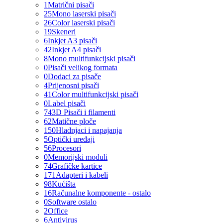
1
Matrični pisači
25
Mono laserski pisači
26
Color laserski pisači
19
Skeneri
6
Inkjet A3 pisači
42
Inkjet A4 pisači
8
Mono multifunkcijski pisači
0
Pisači velikog formata
0
Dodaci za pisače
4
Prijenosni pisači
41
Color multifunkcijski pisači
0
Label pisači
74
3D Pisači i filamenti
62
Matične ploče
150
Hladnjaci i napajanja
5
Optički uređaji
56
Procesori
0
Memorijski moduli
74
Grafičke kartice
171
Adapteri i kabeli
98
Kućišta
16
Računalne komponente - ostalo
0
Software ostalo
2
Office
6
Antivirus