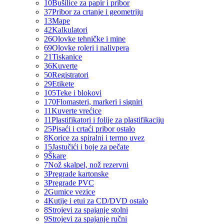
10
Bušilice za papir i pribor
37
Pribor za crtanje i geometriju
13
Mape
42
Kalkulatori
26
Olovke tehničke i mine
69
Olovke roleri i nalivpera
21
Tiskanice
36
Kuverte
50
Registratori
29
Etikete
105
Teke i blokovi
170
Flomasteri, markeri i signiri
11
Kuverte vrećice
11
Plastifikatori i folije za plastifikaciju
25
Pisaći i crtaći pribor ostalo
8
Korice za spiralni i termo uvez
15
Jastučići i boje za pečate
9
Škare
7
Nož skalpel, nož rezervni
3
Pregrade kartonske
3
Pregrade PVC
2
Gumice vezice
4
Kutije i etui za CD/DVD ostalo
8
Strojevi za spajanje stolni
9
Strojevi za spajanje ručni