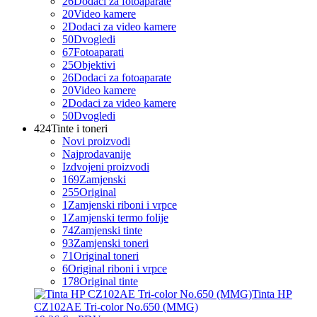
26
Dodaci za fotoaparate
20
Video kamere
2
Dodaci za video kamere
50
Dvogledi
67
Fotoaparati
25
Objektivi
26
Dodaci za fotoaparate
20
Video kamere
2
Dodaci za video kamere
50
Dvogledi
424
Tinte i toneri
Novi proizvodi
Najprodavanije
Izdvojeni proizvodi
169
Zamjenski
255
Original
1
Zamjenski riboni i vrpce
1
Zamjenski termo folije
74
Zamjenski tinte
93
Zamjenski toneri
71
Original toneri
6
Original riboni i vrpce
178
Original tinte
Tinta HP
CZ102AE Tri-color No.650 (MMG)