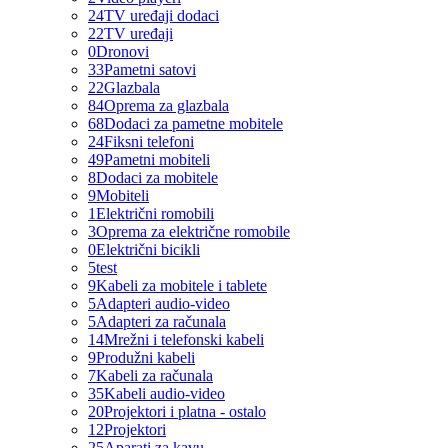
24
TV uređaji dodaci
22
TV uređaji
0
Dronovi
33
Pametni satovi
22
Glazbala
84
Oprema za glazbala
68
Dodaci za pametne mobitele
24
Fiksni telefoni
49
Pametni mobiteli
8
Dodaci za mobitele
9
Mobiteli
1
Električni romobili
3
Oprema za električne romobile
0
Električni bicikli
5
test
9
Kabeli za mobitele i tablete
5
Adapteri audio-video
5
Adapteri za računala
14
Mrežni i telefonski kabeli
9
Produžni kabeli
7
Kabeli za računala
35
Kabeli audio-video
20
Projektori i platna - ostalo
12
Projektori
25
Aparati za kavu