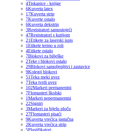
4
Tiskanice - knjige
6
Kuverta latex
17
Kuverta strip
7
Kuverte ostalo
6
Kuverta dekstrin
3
Registratori samostojeći
47
Registratori s kutijom
21
Etikete za laserski ispis
1
Etikete termo u roli
4
Etikete ostalo
7
Blokovi za bilješke
2
Teke i blokovi ostalo
29
Blokovi samoljepljivi i zastavice
9
Kolegij blokovi
51
Teka meki uvez
7
Teka tvrdi uvez
102
Markeri permanentni
7
Flomasteri školski
1
Markeri nepermanentni
22
Signiri
3
Markeri za bijelu ploču
27
Flomasteri pisaći
9
Kuverta vrećica jastučna
2
Kuverta vrećica strip
5
Plastifikatori