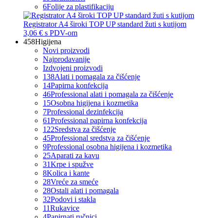
6
Folije za plastifikaciju
Registrator A4 široki TOP UP standard žuti s kutijom
3,06 €
s PDV-om
458
Higijena
Novi proizvodi
Najprodavanije
Izdvojeni proizvodi
138
Alati i pomagala za čišćenje
14
Papirna konfekcija
46
Professional alati i pomagala za čišćenje
15
Osobna higijena i kozmetika
7
Professional dezinfekcija
61
Professional papirna konfekcija
122
Sredstva za čišćenje
45
Professional sredstva za čišćenje
9
Professional osobna higijena i kozmetika
25
Aparati za kavu
31
Krpe i spužve
8
Kolica i kante
28
Vreće za smeće
28
Ostali alati i pomagala
32
Podovi i stakla
11
Rukavice
4
Papirnati ručnici