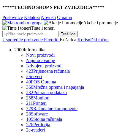
*****TECHNO SHOP S PET ZVJEZDICA*****
Poslovnice
Katalozi
Novosti
O nama
Akcije i promocije
Tinte i toneri
Tražilica
Usporedite proizvode
Favoriti
Košarica
Korisnički račun
2900
Informatika
Novi proizvodi
Najprodavanije
Izdvojeni proizvodi
423
Prijenosna računala
2
Serveri
40
POS Oprema
360
Mrežna oprema i napajanja
232
Pohrana podataka
258
Monitori
211
Printeri
729
Računalne komponente
28
Software
105
Stolna računala
526
Periferija
2
e-readeri