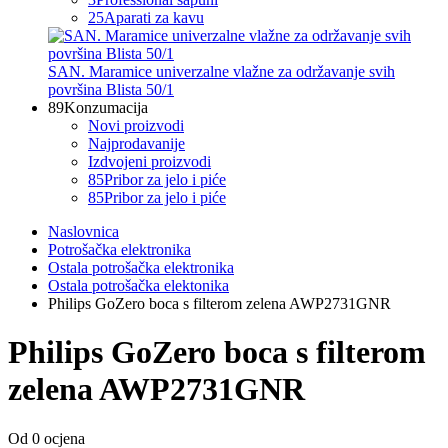
25
Aparati za kavu
SAN. Maramice univerzalne vlažne za održavanje svih
površina Blista 50/1
89
Konzumacija
Novi proizvodi
Najprodavanije
Izdvojeni proizvodi
85
Pribor za jelo i piće
85
Pribor za jelo i piće
Naslovnica
Potrošačka elektronika
Ostala potrošačka elektronika
Ostala potrošačka elektonika
Philips GoZero boca s filterom zelena AWP2731GNR
Philips GoZero boca s filterom
zelena AWP2731GNR
Od 0 ocjena