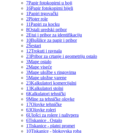
7
Papir fotokopirni u boji
16
Papir fotokopirni bijeli
1
Papiri trgovački
2
Ploter role
11
Papiri za kocku
8
Ostali uredski pribor
2
Etui i pribor za identifikaciju
10
Bušilice za papir i pribor
2
Šestari
12
Trokuti i ravnala
23
Pribor za crtanje i geometriju ostalo
3
Mape ostalo
2
Mape viseće
3
Mape uložbe s ringovima
5
Mape uložne varene
23
Kalkulatori komercijalni
13
Kalkulatori stolni
6
Kalkulatori tehnički
9
Mine za tehničke olovke
17
Olovke tehničke
63
Olovke roleri
6
Ulošci za rolere i nalivpera
6
Tiskanice . Ostalo
1
Tiskanice - platni promet
10
Tiskanice - blokovska roba