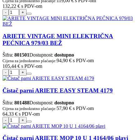
119,00 €
s PDV-om
Cijena za jednokratno plaćanje:
132,22 €
s PDV-om
ARIETE VINTAGE MINI ELEKTRIČNA
PEĆNICA 979/03 BEŽ
Šifra:
801501
Dostupnost:
dostupno
94,90 €
s PDV-om
Cijena za jednokratno plaćanje:
105,44 €
s PDV-om
Čistač parni ARIETE EASY STEAM 4179
Šifra:
801488
Dostupnost:
dostupno
57,90 €
s PDV-om
Cijena za jednokratno plaćanje:
64,33 €
s PDV-om
Čistač parni ARIETE MOP 10 U 1 4164/06 plavi