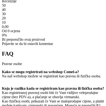
Recenzije
5
0
4
0
3
0
2
0
1
0
0,00
Od 0 ocjena
0%
Bi preporučilo ovaj proizvod
Prijavite se da bi ostavili komentar
FAQ
Pravne osobe
Kako se mogu registrirati na webshop Comel-a?
Na naš webshop možete se registrirati kao pravna ili fizička osoba.
Koja je razlika kada se registriram kao pravna ili fizička osoba?
Kao registriranoj pravnoj osobi biti će Vam vidljive veleprodajne
cijene (bez PDV-a), a plaćanje se obavlja virmanski.
Kao fizičkoj osobi, prikazati će Vam se maloprodajne cijene, a platiti
možete karticom, virmanski ili pouzećem. Moguće je isporučiti R1