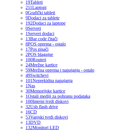
19
Tableti
211
Laptopi
0
Grafički tableti
9
Dodaci za tablete
192
Dodaci za laptope
0
Serveri
1
Serveri dodaci
13
Bar code čitači
8
POS oprema - ostalo
17
Pos pisači
2
POS blagajne
100
Routeri
24
Mrežne kartice
59
Mrežna oprema i napajanja - ostalo
49
Switchevi
101
Neprekidna napajanja
1
Nas
30
Memorijske kartice
1
Ostali mediji za pohranu podataka
100
Interni tvrdi diskovi
32
Usb flash drive
16
CD
53
Vanjski tvrdi diskovi
13
DVD
132
Monitori LED